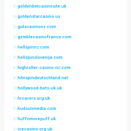
goldenbetcasinosite.uk
goldenstarcasino.us
gutscasinonz.com
gxmblecasinofrance.com
hellspinnz.com
hellspinslovenija.com
highroller-casino-nz.com
hitnspindeutschland.net
hollywood-bets-uk.uk
hrcarers.org.uk
hudsunmedia.com
huffnmorepuff.uk
icecasino.org.uk