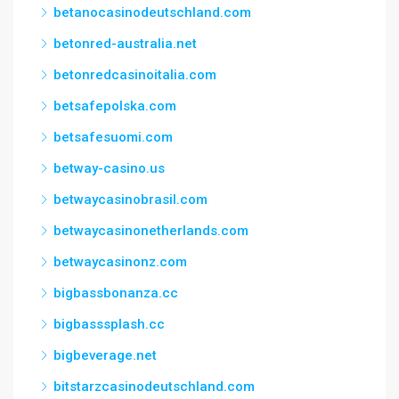
betanocasinodeutschland.com
betonred-australia.net
betonredcasinoitalia.com
betsafepolska.com
betsafesuomi.com
betway-casino.us
betwaycasinobrasil.com
betwaycasinonetherlands.com
betwaycasinonz.com
bigbassbonanza.cc
bigbasssplash.cc
bigbeverage.net
bitstarzcasinodeutschland.com