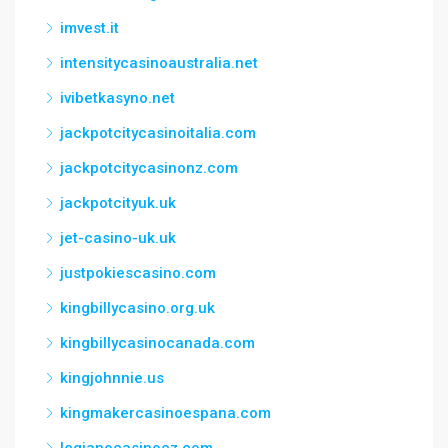
imvest.it
intensitycasinoaustralia.net
ivibetkasyno.net
jackpotcitycasinoitalia.com
jackpotcitycasinonz.com
jackpotcityuk.uk
jet-casino-uk.uk
justpokiescasino.com
kingbillycasino.org.uk
kingbillycasinocanada.com
kingjohnnie.us
kingmakercasinoespana.com