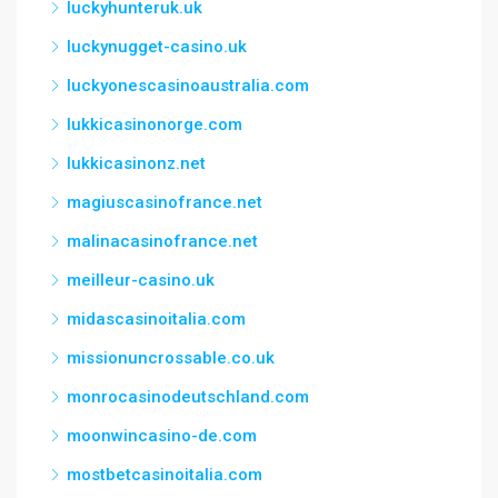
luckyhunteruk.uk
luckynugget-casino.uk
luckyonescasinoaustralia.com
lukkicasinonorge.com
lukkicasinonz.net
magiuscasinofrance.net
malinacasinofrance.net
meilleur-casino.uk
midascasinoitalia.com
missionuncrossable.co.uk
monrocasinodeutschland.com
moonwincasino-de.com
mostbetcasinoitalia.com