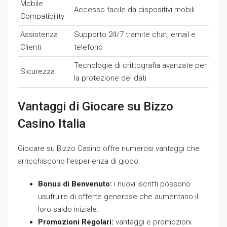
Mobile
Accesso facile da dispositivi mobili
Compatibility
Assistenza
Supporto 24/7 tramite chat, email e
Clienti
telefono
Tecnologie di crittografia avanzate per
Sicurezza
la protezione dei dati
Vantaggi di Giocare su Bizzo
Casino Italia
Giocare su Bizzo Casino offre numerosi vantaggi che
arricchiscono l’esperienza di gioco:
Bonus di Benvenuto:
i nuovi iscritti possono
usufruire di offerte generose che aumentano il
loro saldo iniziale.
Promozioni Regolari:
vantaggi e promozioni