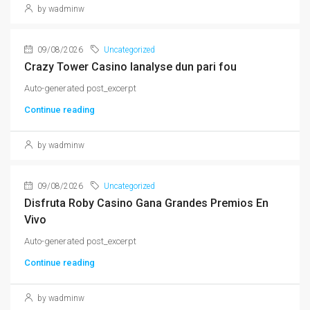
by wadminw
09/08/2026
Uncategorized
Crazy Tower Casino lanalyse dun pari fou
Auto-generated post_excerpt
Continue reading
by wadminw
09/08/2026
Uncategorized
Disfruta Roby Casino Gana Grandes Premios En
Vivo
Auto-generated post_excerpt
Continue reading
by wadminw