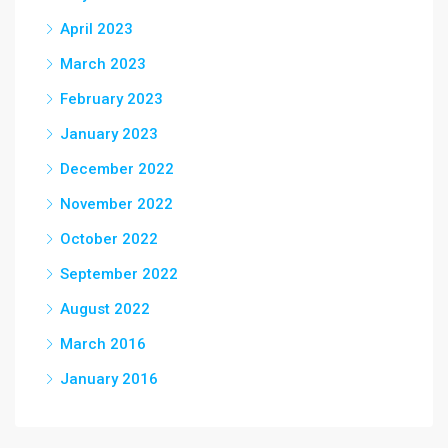
April 2023
March 2023
February 2023
January 2023
December 2022
November 2022
October 2022
September 2022
August 2022
March 2016
January 2016