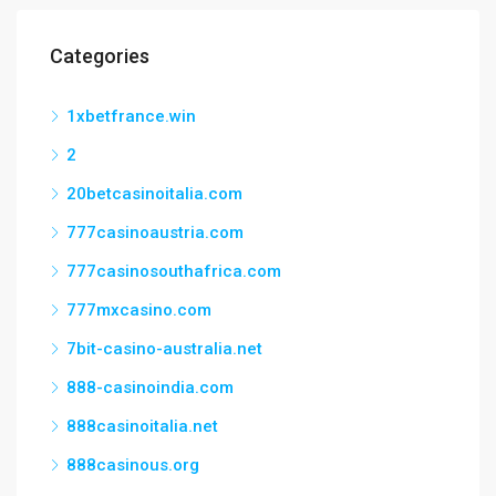
Categories
1xbetfrance.win
2
20betcasinoitalia.com
777casinoaustria.com
777casinosouthafrica.com
777mxcasino.com
7bit-casino-australia.net
888-casinoindia.com
888casinoitalia.net
888casinous.org