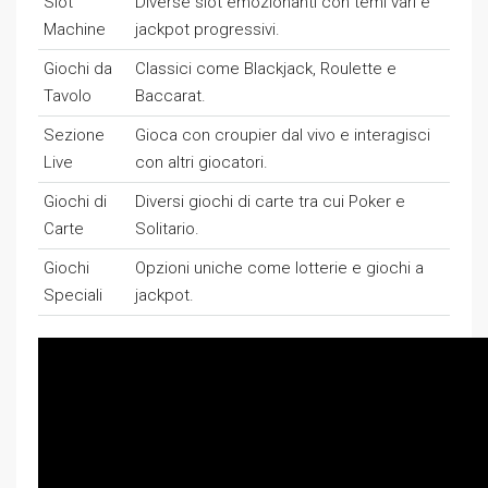
Slot
Diverse slot emozionanti con temi vari e
Machine
jackpot progressivi.
Giochi da
Classici come Blackjack, Roulette e
Tavolo
Baccarat.
Sezione
Gioca con croupier dal vivo e interagisci
Live
con altri giocatori.
Giochi di
Diversi giochi di carte tra cui Poker e
Carte
Solitario.
Giochi
Opzioni uniche come lotterie e giochi a
Speciali
jackpot.