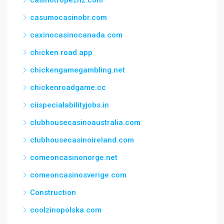
casinotropeznz.com
casumocasinobr.com
caxinocasinocanada.com
chicken road app
chickengamegambling.net
chickenroadgame.cc
ciispecialabilityjobs.in
clubhousecasinoaustralia.com
clubhousecasinoireland.com
comeoncasinonorge.net
comeoncasinosverige.com
Construction
coolzinopolska.com