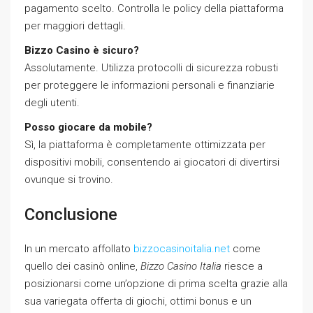
pagamento scelto. Controlla le policy della piattaforma
per maggiori dettagli.
Bizzo Casino è sicuro?
Assolutamente. Utilizza protocolli di sicurezza robusti
per proteggere le informazioni personali e finanziarie
degli utenti.
Posso giocare da mobile?
Sì, la piattaforma è completamente ottimizzata per
dispositivi mobili, consentendo ai giocatori di divertirsi
ovunque si trovino.
Conclusione
In un mercato affollato
bizzocasinoitalia.net
come
quello dei casinò online,
Bizzo Casino Italia
riesce a
posizionarsi come un’opzione di prima scelta grazie alla
sua variegata offerta di giochi, ottimi bonus e un