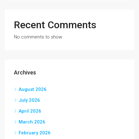
Recent Comments
No comments to show.
Archives
August 2026
July 2026
April 2026
March 2026
February 2026