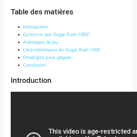
Table des matières
Introduction
Qu’est-ce que Sugar Rush 1000?
Avantages du jeu
Caractéristiques de Sugar Rush 1000
Stratégies pour gagner
Conclusion
Introduction