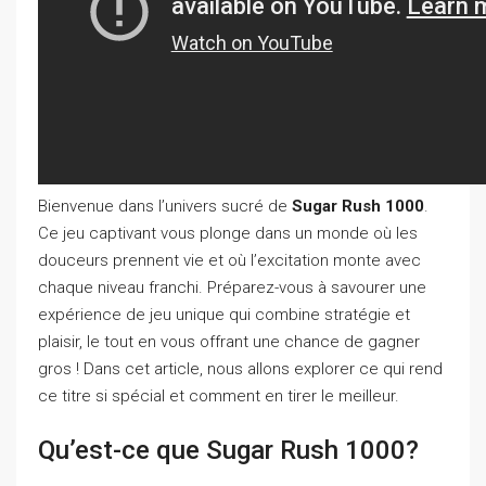
Bienvenue dans l’univers sucré de
Sugar Rush 1000
.
Ce jeu captivant vous plonge dans un monde où les
douceurs prennent vie et où l’excitation monte avec
chaque niveau franchi. Préparez-vous à savourer une
expérience de jeu unique qui combine stratégie et
plaisir, le tout en vous offrant une chance de gagner
gros ! Dans cet article, nous allons explorer ce qui rend
ce titre si spécial et comment en tirer le meilleur.
Qu’est-ce que Sugar Rush 1000?