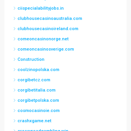
ciispecialabilityjobs.in
clubhousecasinoaustralia.com
clubhousecasinoireland.com
comeoncasinonorge.net
comeoncasinosverige.com
Construction
coolzinopolska.com
corgibetcz.com
corgibetitalia.com
corgibetpolska.com
cosmocasinoie.com
crashxgame.net