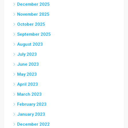
December 2025
November 2025
October 2025
September 2025
August 2023
July 2023
June 2023
May 2023
April 2023
March 2023
February 2023
January 2023
December 2022