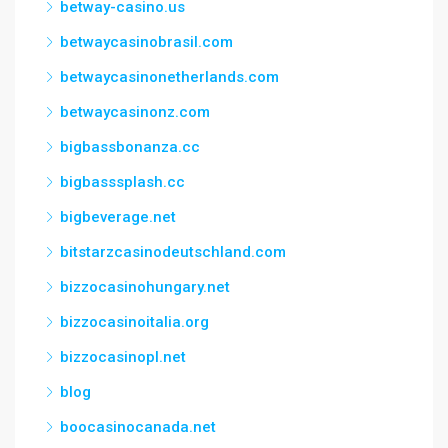
betway-casino.us
betwaycasinobrasil.com
betwaycasinonetherlands.com
betwaycasinonz.com
bigbassbonanza.cc
bigbasssplash.cc
bigbeverage.net
bitstarzcasinodeutschland.com
bizzocasinohungary.net
bizzocasinoitalia.org
bizzocasinopl.net
blog
boocasinocanada.net