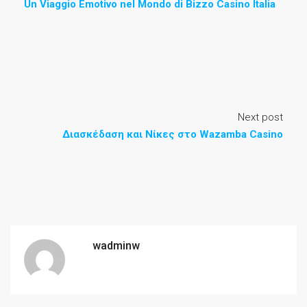
Un Viaggio Emotivo nel Mondo di Bizzo Casino Italia
Next post
Διασκέδαση και Νίκες στο Wazamba Casino
wadminw