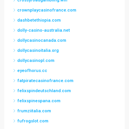
crossyroadgambling.win
crownplaycasinofrance.com
dashbetethiopia.com
dolly-casino-australia.net
dollycasinocanada.com
dollycasinoitalia.org
dollycasinopl.com
eyeofhorus.cc
fatpiratecasinofrance.com
felixspindeutschland.com
felixspinespana.com
frumziitalia.com
fufrogslot.com