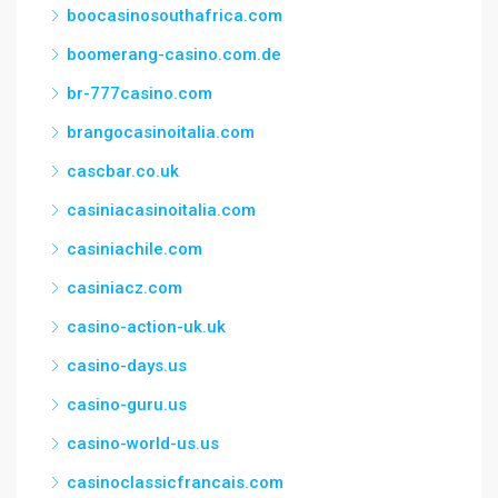
boocasinosouthafrica.com
boomerang-casino.com.de
br-777casino.com
brangocasinoitalia.com
cascbar.co.uk
casiniacasinoitalia.com
casiniachile.com
casiniacz.com
casino-action-uk.uk
casino-days.us
casino-guru.us
casino-world-us.us
casinoclassicfrancais.com