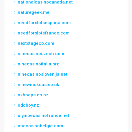
nationalcasinocanada.net
naturegeek.me
needforslotsespana.com
needforslotsfrance.com
nextstageco.com
ninecasinoczech.com
ninecasinoitalia.org
ninecasinoslovenija.net
ninewinukcasino.uk
nzhoops.co.nz
oddboy.nz
olympecasinofrance.net
onecasinobelgie.com