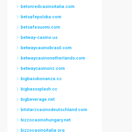
betonredcasinoitalia.com
betsafepolska.com
betsafesuomi.com
betway-casino.us
betwaycasinobrasil.com
betwaycasinonetherlands.com
betwaycasinonz.com
bigbassbonanza.cc
bigbasssplash.cc
bigbeverage.net
bitstarzcasinodeutschland.com
bizzocasinohungary.net
bizzocasinoitalia.org