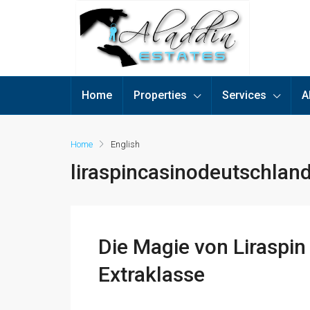
Home
Properties
Services
A
Home
English
liraspincasinodeutschlan
Die Magie von Liraspin
Extraklasse