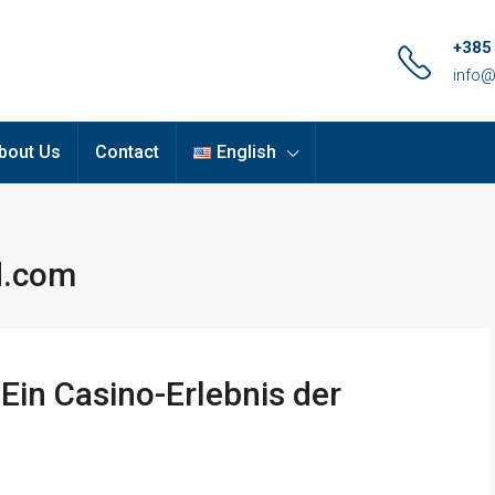
+385
info@
bout Us
Contact
English
d.com
 Ein Casino-Erlebnis der