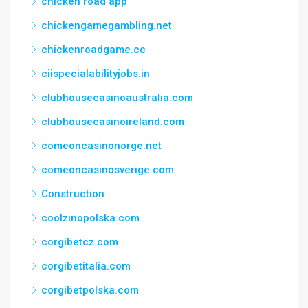
chicken road app
chickengamegambling.net
chickenroadgame.cc
ciispecialabilityjobs.in
clubhousecasinoaustralia.com
clubhousecasinoireland.com
comeoncasinonorge.net
comeoncasinosverige.com
Construction
coolzinopolska.com
corgibetcz.com
corgibetitalia.com
corgibetpolska.com