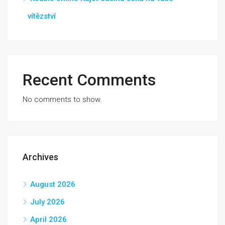
vítězství
Recent Comments
No comments to show.
Archives
August 2026
July 2026
April 2026