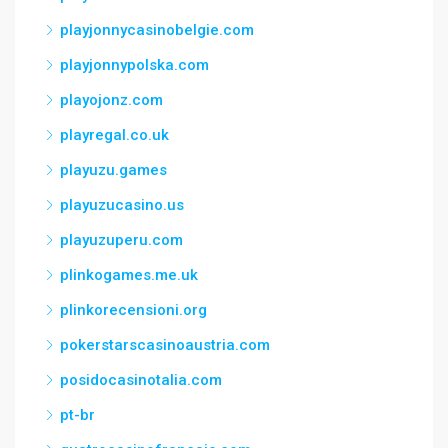
playjonnycasinobelgie.com
playjonnypolska.com
playojonz.com
playregal.co.uk
playuzu.games
playuzucasino.us
playuzuperu.com
plinkogames.me.uk
plinkorecensioni.org
pokerstarscasinoaustria.com
posidocasinotalia.com
pt-br