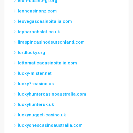
leon-casino-gr.org
leoncasinonz.com
leovegascasinoitalia.com
lepharaohslot.co.uk
liraspincasinodeutschland.com
lordlucky.org
lottomaticacasinoitalia.com
lucky-mister.net
lucky7-casino.us
luckyhuntercasinoaustralia.com
luckyhunteruk.uk
luckynugget-casino.uk
luckyonescasinoaustralia.com