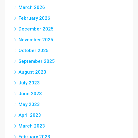
March 2026
February 2026
December 2025
November 2025
October 2025
September 2025
August 2023
July 2023
June 2023
May 2023
April 2023
March 2023
February 2023