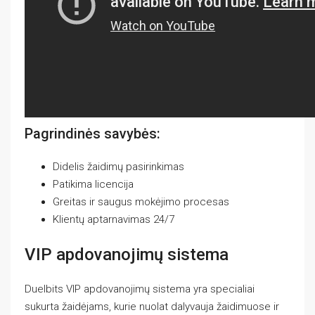
Pagrindinės savybės:
Didelis žaidimų pasirinkimas
Patikima licencija
Greitas ir saugus mokėjimo procesas
Klientų aptarnavimas 24/7
VIP apdovanojimų sistema
Duelbits VIP apdovanojimų sistema yra specialiai
sukurta žaidėjams, kurie nuolat dalyvauja žaidimuose ir