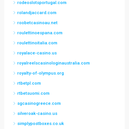
rodeoslotsportugal.com
rolandjaccard.com
roobetcasinoau.net
roulettinoespana.com
roulettinoitalia.com
royalace-casino.us
royalreelscasinologinaustralia.com
royalty-of-olympus.org
rtbetpl.com
rtbetsuomi.com
sgcasinogreece.com
silveroak-casino.us
simplypostboxes.co.uk