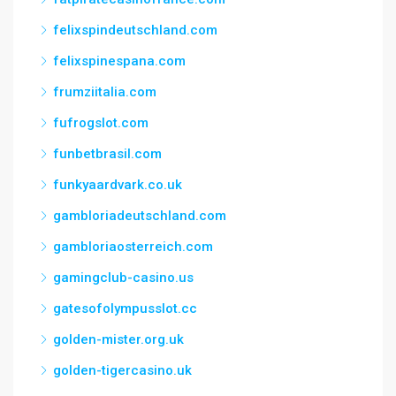
felixspindeutschland.com
felixspinespana.com
frumziitalia.com
fufrogslot.com
funbetbrasil.com
funkyaardvark.co.uk
gambloriadeutschland.com
gambloriaosterreich.com
gamingclub-casino.us
gatesofolympusslot.cc
golden-mister.org.uk
golden-tigercasino.uk