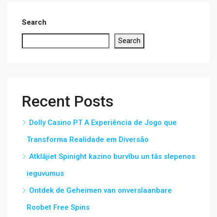
Search
Search
Recent Posts
Dolly Casino PT A Experiência de Jogo que
Transforma Realidade em Diversão
Atklājiet Spinight kazino burvību un tās slepenos
ieguvumus
Ontdek de Geheimen van onverslaanbare
Roobet Free Spins