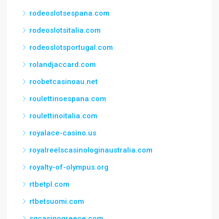
rodeoslotsespana.com
rodeoslotsitalia.com
rodeoslotsportugal.com
rolandjaccard.com
roobetcasinoau.net
roulettinoespana.com
roulettinoitalia.com
royalace-casino.us
royalreelscasinologinaustralia.com
royalty-of-olympus.org
rtbetpl.com
rtbetsuomi.com
sgcasinogreece.com