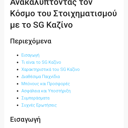
Ανακαλύπτοντας τον
Κόσμο του Στοιχηματισμού
με το SG Καζίνο
Περιεχόμενα
Εισαγωγή
Τι είναι το SG Καζίνο
Χαρακτηριστικά του SG Καζίνο
Διαθέσιμα Παιχνίδια
Μπόνους και Προσφορές
Ασφάλεια και Υποστήριξη
Συμπεράσματα
Συχνές Ερωτήσεις
Εισαγωγή