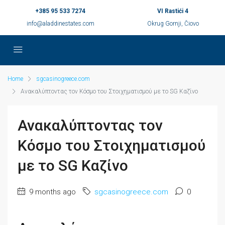
+385 95 533 7274
VI Rastići 4
info@aladdinestates.com
Okrug Gornji, Čiovo
Home
sgcasinogreece.com
Ανακαλύπτοντας τον Κόσμο του Στοιχηματισμού με το SG Καζίνο
Ανακαλύπτοντας τον
Κόσμο του Στοιχηματισμού
με το SG Καζίνο
9 months ago
sgcasinogreece.com
0