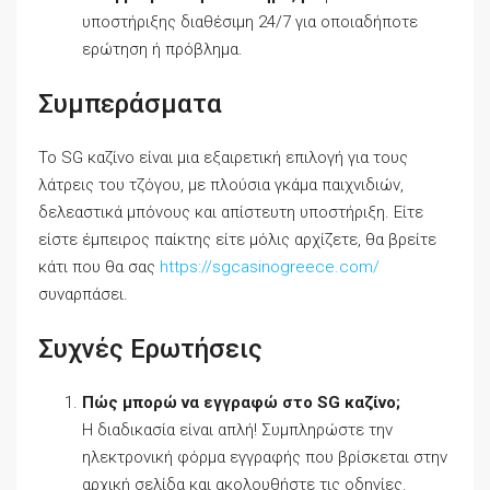
υποστήριξης διαθέσιμη 24/7 για οποιαδήποτε
ερώτηση ή πρόβλημα.
Συμπεράσματα
Το SG καζίνο είναι μια εξαιρετική επιλογή για τους
λάτρεις του τζόγου, με πλούσια γκάμα παιχνιδιών,
δελεαστικά μπόνους και απίστευτη υποστήριξη. Είτε
είστε έμπειρος παίκτης είτε μόλις αρχίζετε, θα βρείτε
κάτι που θα σας
https://sgcasinogreece.com/
συναρπάσει.
Συχνές Ερωτήσεις
Πώς μπορώ να εγγραφώ στο SG καζίνο;
Η διαδικασία είναι απλή! Συμπληρώστε την
ηλεκτρονική φόρμα εγγραφής που βρίσκεται στην
αρχική σελίδα και ακολουθήστε τις οδηγίες.