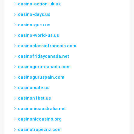
casino-action-uk.uk
casino-days.us
casino-guru.us
casino-world-us.us
casinoclassicfrancais.com
casinofridaycanada.net
casinoguru-canada.com
casinoguruspain.com
casinomate.us
casinon1bet.us
casinonicaustralia.net
casinoniccasino.org
casinotropeznz.com