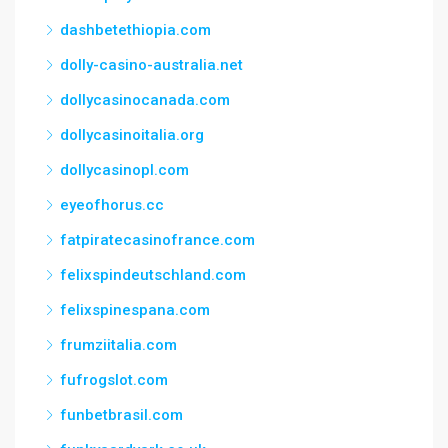
dashbetethiopia.com
dolly-casino-australia.net
dollycasinocanada.com
dollycasinoitalia.org
dollycasinopl.com
eyeofhorus.cc
fatpiratecasinofrance.com
felixspindeutschland.com
felixspinespana.com
frumziitalia.com
fufrogslot.com
funbetbrasil.com