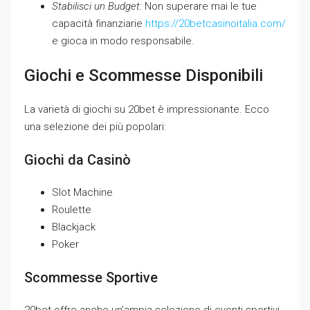
Stabilisci un Budget:
Non superare mai le tue
capacità finanziarie
https://20betcasinoitalia.com/
e gioca in modo responsabile.
Giochi e Scommesse Disponibili
La varietà di giochi su 20bet è impressionante. Ecco
una selezione dei più popolari:
Giochi da Casinò
Slot Machine
Roulette
Blackjack
Poker
Scommesse Sportive