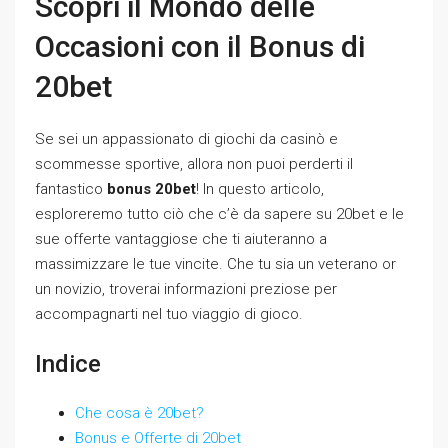
Scopri il Mondo delle
Occasioni con il Bonus di
20bet
Se sei un appassionato di giochi da casinò e
scommesse sportive, allora non puoi perderti il
fantastico
bonus 20bet
! In questo articolo,
esploreremo tutto ciò che c’è da sapere su 20bet e le
sue offerte vantaggiose che ti aiuteranno a
massimizzare le tue vincite. Che tu sia un veterano or
un novizio, troverai informazioni preziose per
accompagnarti nel tuo viaggio di gioco.
Indice
Che cosa è 20bet?
Bonus e Offerte di 20bet