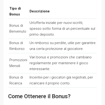
Tipo di
Descrizione
Bonus
Un’offerta iniziale per nuovi iscritti,
Bonus di
spesso sotto forma di un percentuale sul
Benvenuto
primo deposito.
Bonus di
Un rimborso su perdite, utile per garantire
Rimborso
una certa protezione al giocatore.
Vari bonus e promozioni che cambiano
Promozioni
regolarmente per mantenere il gioco
Mensili
interessante.
Bonus di
Incentivi per i giocatori già registrati, per
Ricarica
ricaricare il proprio conto.
Come Ottenere il Bonus?