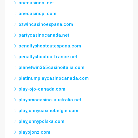
onecasinonl.net
onecasinopl.com
ozwincasinoespana.com
partycasinocanada.net
penaltyshootoutespana.com
penaltyshootoutfrance.net
planetwin365casinoitalia.com
platinumplaycasinocanada.com
play-ojo-canada.com
playamocasino-australia.net
playjonnycasinobelgie.com
playjonnypolska.com
playojonz.com