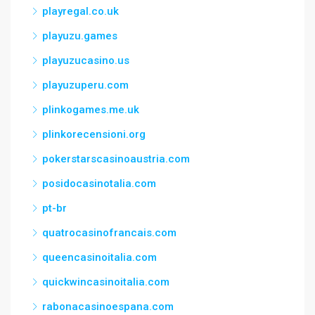
playregal.co.uk
playuzu.games
playuzucasino.us
playuzuperu.com
plinkogames.me.uk
plinkorecensioni.org
pokerstarscasinoaustria.com
posidocasinotalia.com
pt-br
quatrocasinofrancais.com
queencasinoitalia.com
quickwincasinoitalia.com
rabonacasinoespana.com