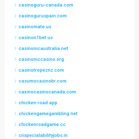
casinoguru-canada.com
casinoguruspain.com
casinomate.us
casinon1bet.us
casinonicaustralia.net
casinoniccasino.org
casinotropeznz.com
casumocasinobr.com
caxinocasinocanada.com
chicken road app
chickengamegambling.net
chickenroadgame.cc
ciispecialabilityjobs.in