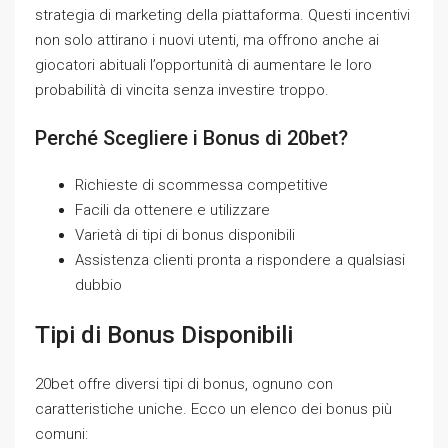
strategia di marketing della piattaforma. Questi incentivi
non solo attirano i nuovi utenti, ma offrono anche ai
giocatori abituali l’opportunità di aumentare le loro
probabilità di vincita senza investire troppo.
Perché Scegliere i Bonus di 20bet?
Richieste di scommessa competitive
Facili da ottenere e utilizzare
Varietà di tipi di bonus disponibili
Assistenza clienti pronta a rispondere a qualsiasi
dubbio
Tipi di Bonus Disponibili
20bet offre diversi tipi di bonus, ognuno con
caratteristiche uniche. Ecco un elenco dei bonus più
comuni: