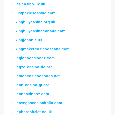
jet-casino-uk.uk
justpokiescasino.com
kingbillycasino.org.uk
kingbillycasinocanada.com
kingjohnnie.us
kingmakercasinoespana.com
legianocasinocz.com
legzo-casino-de.org
lemoncasinocanada.net
leon-casino-gr.org
leoncasinonz.com
leovegascasinoitalia.com
lepharaohslot.co.uk