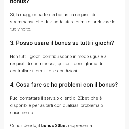
bonus?
Sì, la maggior parte dei bonus ha requisiti di
scommessa che devi soddisfare prima di prelevare le
tue vincite.
3. Posso usare il bonus su tutti i giochi?
Non tutti i giochi contribuiscono in modo uguale ai
requisiti di scommessa, quindi ti consigliamo di
controllare i termini e le condizioni.
4. Cosa fare se ho problemi con il bonus?
Puoi contattare il servizio clienti di 20bet, che è
disponibile per aiutarti con qualsiasi problema o
chiarimento.
Concludendo, il
bonus 20bet
rappresenta