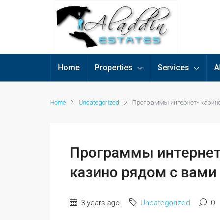
Home
Properties
Services
A
Home
Uncategorized
Программы интернет- казино 
Программы интернет-
казино рядом с вами
3 years ago
Uncategorized
0