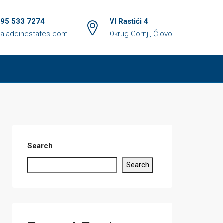
 95 533 7274
VI Rastići 4
aladdinestates.com
Okrug Gornji, Čiovo
Search
Search