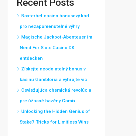
Recent Posts
Baxterbet casino bonusový kód
pro nezapomenutelné výhry
Magische Jackpot-Abenteuer im
Need For Slots Casino DK
entdecken
Získejte neodolatelný bonus v
kasinu Gambloria a vyhrajte víc
Osviežujúca chemická revolúcia
pre úžasné bazény Gamix
Unlocking the Hidden Genius of
Stake7 Tricks for Limitless Wins