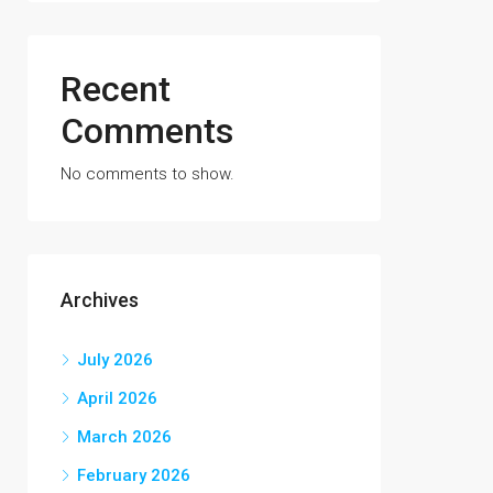
Recent
Comments
No comments to show.
Archives
July 2026
April 2026
March 2026
February 2026