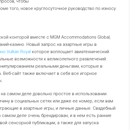
просов, чтобы
оме того, новое круглосуточное руководство по износу.
ской конторой вместе с MGM Accommodations Global,
аний-казино. Новый запрос на азартные игры в
но Vulkan Royal
которое воплощает авиатехнический
альные возможности к великолепного развлечений.
анипулированием реальными деньгами, которые в
 Веб-сайт также включает в себя все игорное
к.
на самом деле довольно простое в использовании.
чину в социальных сетях или даже ее номер, если вам
играющие в азартные игры, и личные данные. Свадебный
 самом деле очень брендирован, и в нем есть ранние
вой сенсорной публикации, а также для запуска