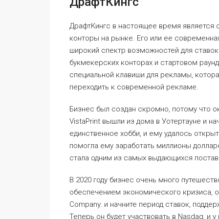
ДрафтКингс
ДрафтКингс в настоящее время является 
конторы на рынке. Его или ее современна
широкий спектр возможностей для ставок.
букмекерских конторах и стартовом раун
специальной клавиши для рекламы, котора
переходить к современной рекламе.
Бизнес был создан скромно, потому что о
VistaPrint вышли из дома в Уотертауне и 
единственное хобби, и ему удалось откр
помогла ему заработать миллионы доллар
стала одним из самых выдающихся постав
В 2020 году бизнес очень много путешес
обеспечением экономического кризиса, он
Company. и начните период ставок, подде
Теперь он будет участвовать в Nasdaq, и 