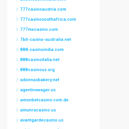
777casinoaustria.com
777casinosouthafrica.com
777mxcasino.com
7bit-casino-australia.net
888-casinoindia.com
888casinoitalia.net
888casinous.org
adonnasbakery.net
agentnowager.us
amonbetcasino.com.de
amunracasino.us
avantgardecasino.us