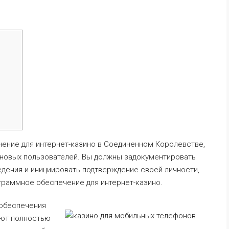
ние для интернет-казино в Соединенном Королевстве,
новых пользователей.
Вы должны задокументировать
дения и инициировать подтверждение своей личности,
граммное обеспечение для интернет-казино.
обеспечения
уют полностью