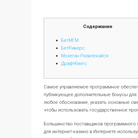
Содержание
БетМГМ
БетРиверс
Мохеган Развлекайся
ДрафтКингс
Самое управляемое программное обеспече
публикующее дополнительные бонусы для 
любое обоснование, указать основные све
чтобы использовать государственное про
Большинство поставщиков программного 
для интернет-казино в Интернете использ