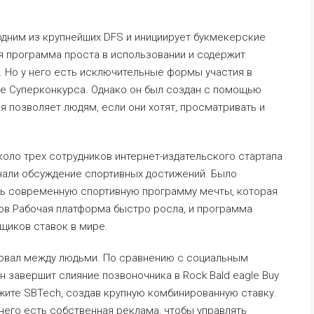
одним из крупнейших DFS и инициирует букмекерские
я программа проста в использовании и содержит
 Но у него есть исключительные формы участия в
де Суперконкурса. Однако он был создан с помощью
я позволяет людям, если они хотят, просматривать и
коло трех сотрудников интернет-издательского стартапа
начали обсуждение спортивных достижений. Было
ыть современную спортивную программу мечты, которая
ов.Рабочая платформа быстро росла, и программа
щиков ставок в мире.
твовал между людьми. По сравнению с социальным
 завершит слияние позвоночника в Rock Bald eagle Buy
ржите SBTech, создав крупную комбинированную ставку.
у него есть собственная реклама, чтобы управлять