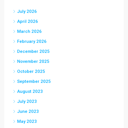
July 2026
April 2026
March 2026
February 2026
December 2025
November 2025
October 2025
September 2025
August 2023
July 2023
June 2023
May 2023