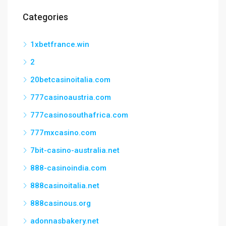
Categories
1xbetfrance.win
2
20betcasinoitalia.com
777casinoaustria.com
777casinosouthafrica.com
777mxcasino.com
7bit-casino-australia.net
888-casinoindia.com
888casinoitalia.net
888casinous.org
adonnasbakery.net