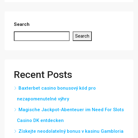
Search
Search
Recent Posts
Baxterbet casino bonusový kód pro
nezapomenutelné výhry
Magische Jackpot-Abenteuer im Need For Slots
Casino DK entdecken
Získejte neodolatelný bonus v kasinu Gambloria