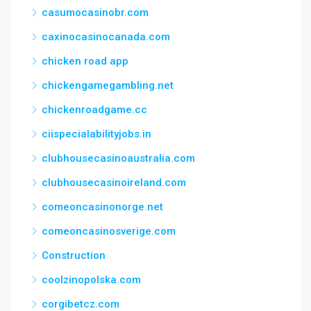
casumocasinobr.com
caxinocasinocanada.com
chicken road app
chickengamegambling.net
chickenroadgame.cc
ciispecialabilityjobs.in
clubhousecasinoaustralia.com
clubhousecasinoireland.com
comeoncasinonorge.net
comeoncasinosverige.com
Construction
coolzinopolska.com
corgibetcz.com