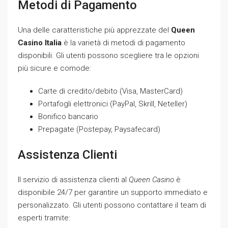
Metodi di Pagamento
Una delle caratteristiche più apprezzate del
Queen
Casino Italia
è la varietà di metodi di pagamento
disponibili. Gli utenti possono scegliere tra le opzioni
più sicure e comode:
Carte di credito/debito (Visa, MasterCard)
Portafogli elettronici (PayPal, Skrill, Neteller)
Bonifico bancario
Prepagate (Postepay, Paysafecard)
Assistenza Clienti
Il servizio di assistenza clienti al
Queen Casino
è
disponibile 24/7 per garantire un supporto immediato e
personalizzato. Gli utenti possono contattare il team di
esperti tramite: