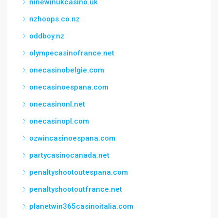
ninewinukcasino.uk
nzhoops.co.nz
oddboy.nz
olympecasinofrance.net
onecasinobelgie.com
onecasinoespana.com
onecasinonl.net
onecasinopl.com
ozwincasinoespana.com
partycasinocanada.net
penaltyshootoutespana.com
penaltyshootoutfrance.net
planetwin365casinoitalia.com