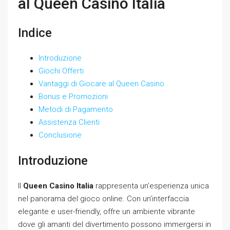
al Queen Casino Italia
Indice
Introduzione
Giochi Offerti
Vantaggi di Giocare al Queen Casino
Bonus e Promozioni
Metodi di Pagamento
Assistenza Clienti
Conclusione
Introduzione
Il
Queen Casino Italia
rappresenta un’esperienza unica
nel panorama del gioco online. Con un’interfaccia
elegante e user-friendly, offre un ambiente vibrante
dove gli amanti del divertimento possono immergersi in