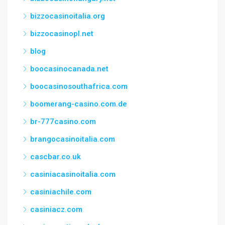
bizzocasinoitalia.org
bizzocasinopl.net
blog
boocasinocanada.net
boocasinosouthafrica.com
boomerang-casino.com.de
br-777casino.com
brangocasinoitalia.com
cascbar.co.uk
casiniacasinoitalia.com
casiniachile.com
casiniacz.com