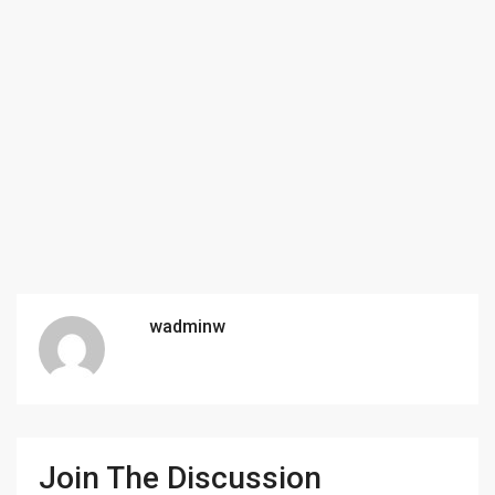
wadminw
Join The Discussion