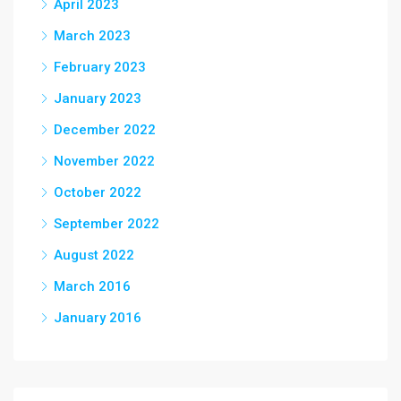
April 2023
March 2023
February 2023
January 2023
December 2022
November 2022
October 2022
September 2022
August 2022
March 2016
January 2016