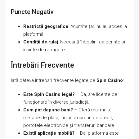
Puncte Negativ
Restricții geografice
: Anumite țări nu au acces la
platformă.
Condiții de rulaj
: Necesită îndeplinirea cerințelor
înainte de retragere.
Întrebări Frecvente
Iată câteva întrebări frecvente legate de
Spin Casino
:
Este Spin Casino legal?
– Da, are licențe de
funcționare în diverse jurisdicții.
Cum pot depune bani?
– Oferă mai multe
metode de plată, inclusiv carduri de credit,
portofele electronice și transferuri bancare.
Există aplicație mobilă?
– Da, platforma este