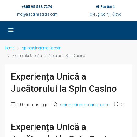
+385 95 533 7274
VI Rastići 4
info@aladdinestates.com
Okrug Gornji, Čiovo
Home
spincasinoromania.com
Experiența Unică a Jucătorului la Spin Casino
Experiența Unică a
Jucătorului la Spin Casino
10 months ago
spincasinoromania.com
0
Experiența Unică a