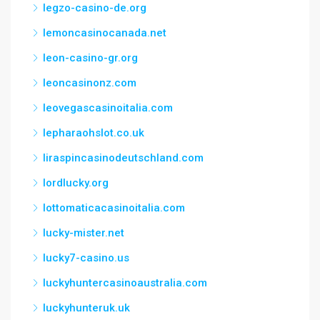
legzo-casino-de.org
lemoncasinocanada.net
leon-casino-gr.org
leoncasinonz.com
leovegascasinoitalia.com
lepharaohslot.co.uk
liraspincasinodeutschland.com
lordlucky.org
lottomaticacasinoitalia.com
lucky-mister.net
lucky7-casino.us
luckyhuntercasinoaustralia.com
luckyhunteruk.uk