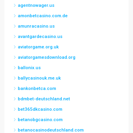
agentnowager.us
amonbetcasino.com.de
amunracasino.us
avantgardecasino.us
aviatorgame.org.uk
aviatorgamesdownload.org
ballonix.us
ballycasinouk.me.uk
bankonbetca.com
bdmbet-deutschland.net
bet365dkcasino.com
betanobgcasino.com
betanocasinodeutschland.com