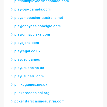
platinumplaycasinocanada.com
play-ojo-canada.com
playamocasino-australia.net
playjonnycasinobelgie.com
playjonnypolska.com
playojonz.com
playregal.co.uk
playuzu.games
playuzucasino.us
playuzuperu.com
plinkogames.me.uk
plinkorecensioni.org
pokerstarscasinoaustria.com