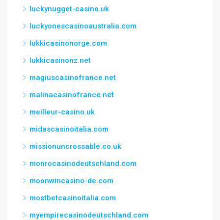
luckynugget-casino.uk
luckyonescasinoaustralia.com
lukkicasinonorge.com
lukkicasinonz.net
magiuscasinofrance.net
malinacasinofrance.net
meilleur-casino.uk
midascasinoitalia.com
missionuncrossable.co.uk
monrocasinodeutschland.com
moonwincasino-de.com
mostbetcasinoitalia.com
myempirecasinodeutschland.com