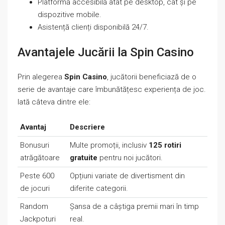
Platformă accesibilă atât pe desktop, cât și pe
dispozitive mobile.
Asistență clienți disponibilă 24/7.
Avantajele Jucării la Spin Casino
Prin alegerea
Spin Casino
, jucătorii beneficiază de o
serie de avantaje care îmbunătățesc experiența de joc.
Iată câteva dintre ele:
Avantaj
Descriere
Bonusuri
Multe promoții, inclusiv
125 rotiri
atrăgătoare
gratuite
pentru noi jucători.
Peste 600
Opțiuni variate de divertisment din
de jocuri
diferite categorii.
Random
Șansa de a câștiga premii mari în timp
Jackpoturi
real.