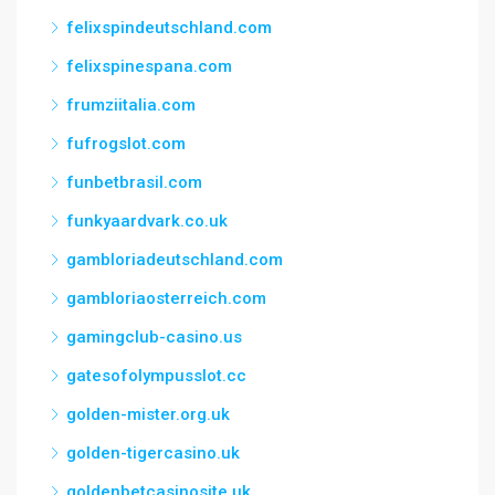
felixspindeutschland.com
felixspinespana.com
frumziitalia.com
fufrogslot.com
funbetbrasil.com
funkyaardvark.co.uk
gambloriadeutschland.com
gambloriaosterreich.com
gamingclub-casino.us
gatesofolympusslot.cc
golden-mister.org.uk
golden-tigercasino.uk
goldenbetcasinosite.uk