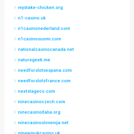
mystake-chicken.org
n1-casino.uk
n1casinonederland.com
n1casinosuomi.com
nationalcasinocanada.net
naturegeek.me
needforslotsespana.com
needforslotsfrance.com
nextstageco.com
ninecasinoczech.com
ninecasinoitalia.org
ninecasinoslovenija.net
ninewinukcasino.uk