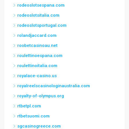
rodeoslotsespana.com
rodeoslotsitalia.com
rodeoslotsportugal.com
rolandjaccard.com
roobetcasinoau.net
roulettinoespana.com
roulettinoitalia.com
royalace-casino.us
royalreelscasinologinaustralia.com
royalty-of-olympus.org
rtbetpl.com
rtbetsuomi.com
sgcasinogreece.com