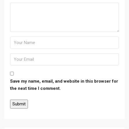
Save my name, email, and website in this browser for
the next time I comment.