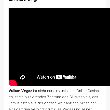
Vulkan Vegas
ist nicht nur ein einfaches Online-Casino;
es ist ein pulsierendes Zentrum des Glücksspiels, das
Enthusiasten aus der ganzen Welt anzieht. Mit seiner
einzigartigen Verbindung zu Las Vegas und seiner