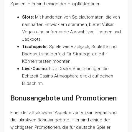
Spielen. Hier sind einige der Hauptkategorien:
Slots:
Mit hunderten von Spielautomaten, die von
namhaften Entwicklern stammen, bietet Vulkan
Vegas eine aufregende Auswahl von Themen und
Jackpots.
Tischspiele:
Spiele wie Blackjack, Roulette und
Baccarat sind perfekt für Strategen, die ihr
Können testen möchten.
Live-Casino:
Live-Dealer-Spiele bringen die
Echtzeit-Casino-Atmosphäre direkt auf deinen
Bildschirm.
Bonusangebote und Promotionen
Einer der attraktivsten Aspekte von Vulkan Vegas sind
die lukrativen Bonusangebote. Hier sind einige der
wichtigsten Promotionen, die für deutsche Spieler