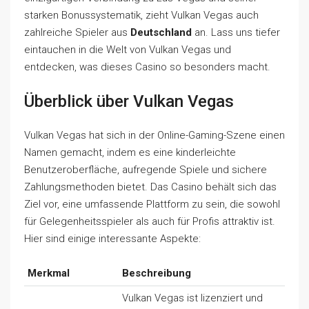
starken Bonussystematik, zieht Vulkan Vegas auch
zahlreiche Spieler aus
Deutschland
an. Lass uns tiefer
eintauchen in die Welt von Vulkan Vegas und
entdecken, was dieses Casino so besonders macht.
Überblick über Vulkan Vegas
Vulkan Vegas hat sich in der Online-Gaming-Szene einen
Namen gemacht, indem es eine kinderleichte
Benutzeroberfläche, aufregende Spiele und sichere
Zahlungsmethoden bietet. Das Casino behält sich das
Ziel vor, eine umfassende Plattform zu sein, die sowohl
für Gelegenheitsspieler als auch für Profis attraktiv ist.
Hier sind einige interessante Aspekte:
Merkmal
Beschreibung
Vulkan Vegas ist lizenziert und