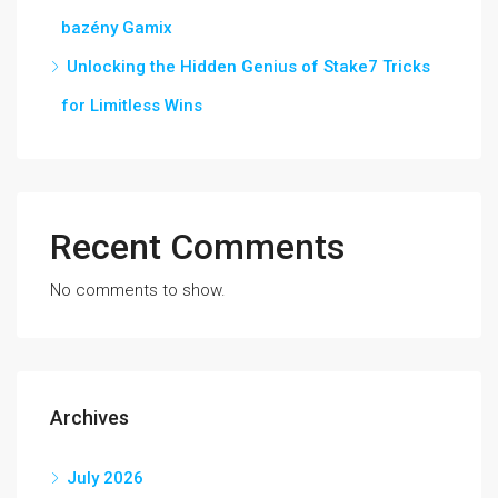
bazény Gamix
Unlocking the Hidden Genius of Stake7 Tricks
for Limitless Wins
Recent Comments
No comments to show.
Archives
July 2026