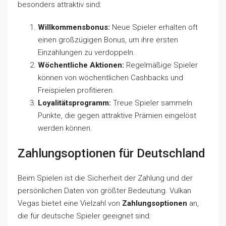
besonders attraktiv sind:
Willkommensbonus:
Neue Spieler erhalten oft
einen großzügigen Bonus, um ihre ersten
Einzahlungen zu verdoppeln.
Wöchentliche Aktionen:
Regelmäßige Spieler
können von wöchentlichen Cashbacks und
Freispielen profitieren.
Loyalitätsprogramm:
Treue Spieler sammeln
Punkte, die gegen attraktive Prämien eingelöst
werden können.
Zahlungsoptionen für Deutschland
Beim Spielen ist die Sicherheit der Zahlung und der
persönlichen Daten von größter Bedeutung. Vulkan
Vegas bietet eine Vielzahl von
Zahlungsoptionen
an,
die für deutsche Spieler geeignet sind: