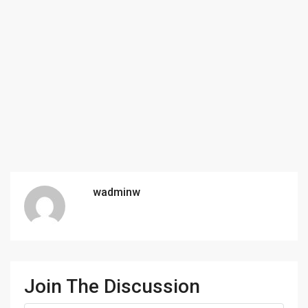
wadminw
Join The Discussion