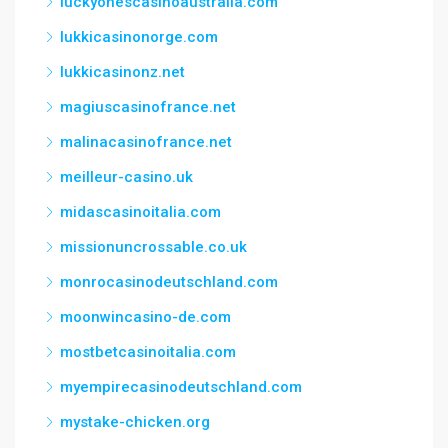
luckyonescasinoaustralia.com
lukkicasinonorge.com
lukkicasinonz.net
magiuscasinofrance.net
malinacasinofrance.net
meilleur-casino.uk
midascasinoitalia.com
missionuncrossable.co.uk
monrocasinodeutschland.com
moonwincasino-de.com
mostbetcasinoitalia.com
myempirecasinodeutschland.com
mystake-chicken.org