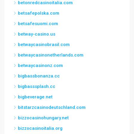
betonredcasinoitalia.com
betsafepolska.com
betsafesuomi.com
betway-casino.us
betwaycasinobrasil.com
betwaycasinonetherlands.com
betwaycasinonz.com
bigbassbonanza.cc
bigbasssplash.cc
bigbeverage.net
bitstarzcasinodeutschland.com
bizzocasinohungary.net
bizzocasinoitalia.org