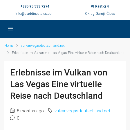
+385 95 533 7274
VI Rastići 4
info@aladdinestates.com
Okrug Gornji, Čiovo
Home
vulkanvegasdeutschland.net
Erlebnisse im Vulkan von Las Vegas Eine virtuelle Reise nach Deutschland
Erlebnisse im Vulkan von
Las Vegas Eine virtuelle
Reise nach Deutschland
8 months ago
vulkanvegasdeutschland.net
0