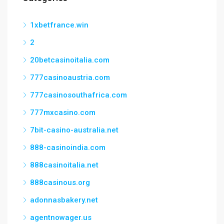
1xbetfrance.win
2
20betcasinoitalia.com
777casinoaustria.com
777casinosouthafrica.com
777mxcasino.com
7bit-casino-australia.net
888-casinoindia.com
888casinoitalia.net
888casinous.org
adonnasbakery.net
agentnowager.us