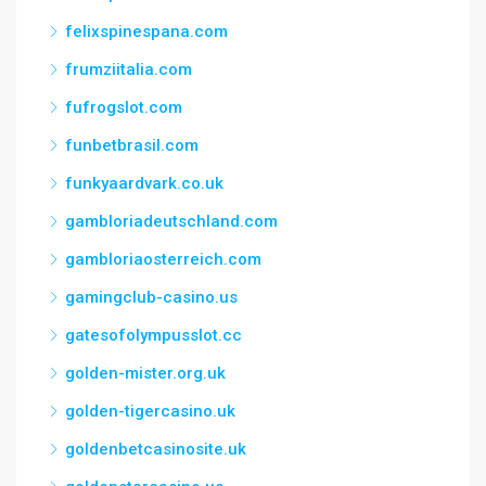
felixspinespana.com
frumziitalia.com
fufrogslot.com
funbetbrasil.com
funkyaardvark.co.uk
gambloriadeutschland.com
gambloriaosterreich.com
gamingclub-casino.us
gatesofolympusslot.cc
golden-mister.org.uk
golden-tigercasino.uk
goldenbetcasinosite.uk