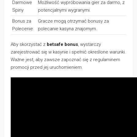
Darmowe
Możliwość wypróbowania gier za darmo, z
Spiny
potencjalnymi wygranymi.
Bonus za
Gracze mogą otrzymać bonusy za
Polecenie
polecanie kasyna znajomym.
Aby skorzystać z
betsafe bonus
, wystarczy
zarejestrować się w kasynie i spełnić określone warunki.
Ważne jest, aby zawsze zapoznać się z regulaminem
promocji przed jej uruchomieniem.