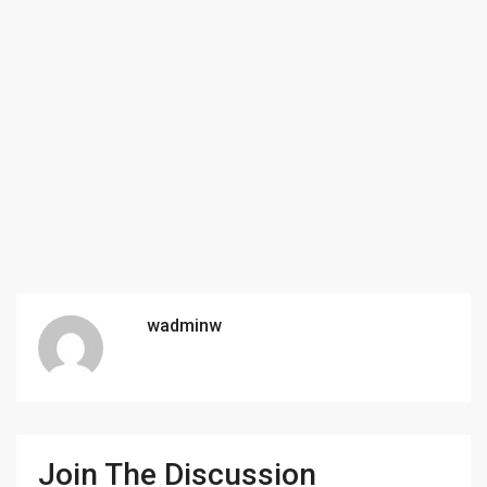
wadminw
Join The Discussion