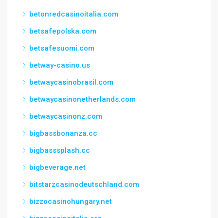
betonredcasinoitalia.com
betsafepolska.com
betsafesuomi.com
betway-casino.us
betwaycasinobrasil.com
betwaycasinonetherlands.com
betwaycasinonz.com
bigbassbonanza.cc
bigbasssplash.cc
bigbeverage.net
bitstarzcasinodeutschland.com
bizzocasinohungary.net