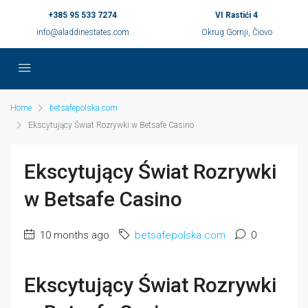
+385 95 533 7274
VI Rastići 4
info@aladdinestates.com
Okrug Gornji, Čiovo
Home
betsafepolska.com
Ekscytujący Świat Rozrywki w Betsafe Casino
Ekscytujący Świat Rozrywki
w Betsafe Casino
10 months ago
betsafepolska.com
0
Ekscytujący Świat Rozrywki