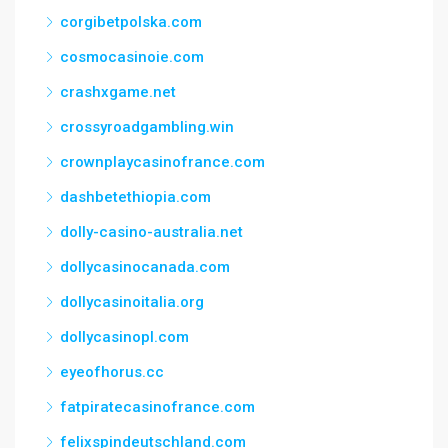
corgibetpolska.com
cosmocasinoie.com
crashxgame.net
crossyroadgambling.win
crownplaycasinofrance.com
dashbetethiopia.com
dolly-casino-australia.net
dollycasinocanada.com
dollycasinoitalia.org
dollycasinopl.com
eyeofhorus.cc
fatpiratecasinofrance.com
felixspindeutschland.com