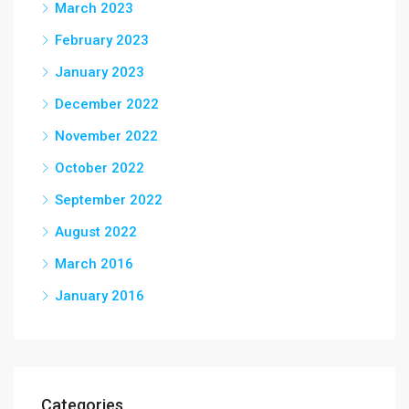
March 2023
February 2023
January 2023
December 2022
November 2022
October 2022
September 2022
August 2022
March 2016
January 2016
Categories