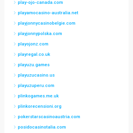
play-ojo-canada.com
playamocasino-australia.net
playjonnycasinobelgie.com
playjonnypolska.com
playojonz.com
playregal.co.uk
playuzu.games
playuzucasino.us
playuzuperu.com
plinkogames.me.uk
plinkorecensioni.org
pokerstarscasinoaustria.com
posidocasinotalia.com