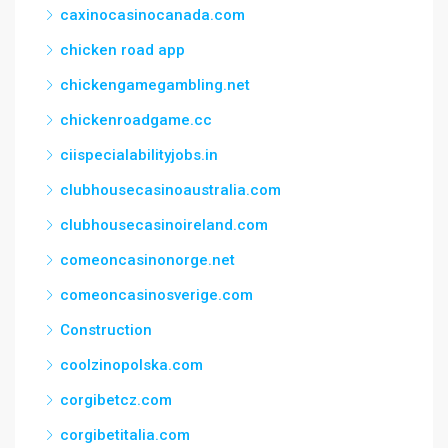
caxinocasinocanada.com
chicken road app
chickengamegambling.net
chickenroadgame.cc
ciispecialabilityjobs.in
clubhousecasinoaustralia.com
clubhousecasinoireland.com
comeoncasinonorge.net
comeoncasinosverige.com
Construction
coolzinopolska.com
corgibetcz.com
corgibetitalia.com