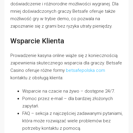
doświadczenie i różnorodne możliwości wygranej. Dla
mniej doświadczonych graczy Betsafe oferuje także
możliwość gry w trybie demo, co pozwala na
zapoznanie się z grami bez ryzyka utraty pieniędzy.
Wsparcie Klienta
Prowadzenie kasyna online wiąże się z koniecznością
zapewnienia skutecznego wsparcia dla graczy. Betsafe
Casino oferuje różne formy
betsafepolska.com
kontaktu z obsługą klienta:
Wsparcie na czacie na żywo – dostępne 24/7.
Pomoc przez e-mail – dla bardziej złożonych
zapytań.
FAQ – sekcja z najczęściej zadawanymi pytaniami,
która może rozwiązać wiele problemów bez
potrzeby kontaktu z pomocą.