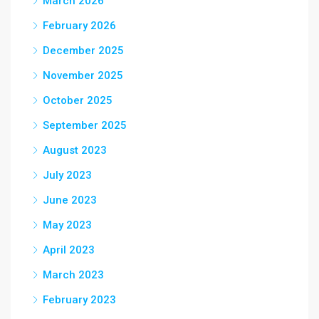
March 2026
February 2026
December 2025
November 2025
October 2025
September 2025
August 2023
July 2023
June 2023
May 2023
April 2023
March 2023
February 2023