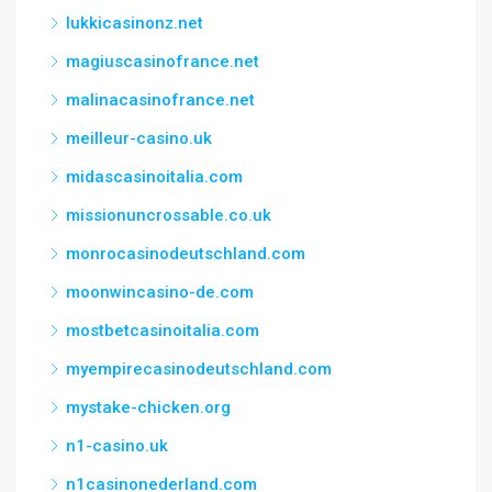
lukkicasinonz.net
magiuscasinofrance.net
malinacasinofrance.net
meilleur-casino.uk
midascasinoitalia.com
missionuncrossable.co.uk
monrocasinodeutschland.com
moonwincasino-de.com
mostbetcasinoitalia.com
myempirecasinodeutschland.com
mystake-chicken.org
n1-casino.uk
n1casinonederland.com