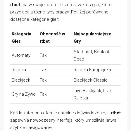
rtbet
ma w swojej ofercie szeroki zakres gier, które
przyciągają różne typy graczy. Poniżej porównano
dostępne kategorie gier:
Kategoria
Obecność w
Najpopularniejsze
Gier
rtbet
Gry
Starburst, Book of
Automaty
Tak
Dead
Ruletka
Tak
Ruletka Europejska
Blackjack
Tak
Blackjack Classic
Live Blackjack, Live
Gry na Żywo
Tak
Ruletka
Każda kategoria oferuje unikalne doświadczenie, a
rtbet
zapewnia nowoczesny interfejs, który umożliwia łatwe i
szybkie nawigowanie.