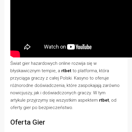
Świat gier hazardowych online rozwija się w
błyskawicznym tempie, a
rtbet
to platforma, która
przyciąga graczy z całej Polski. Kasyno to oferuje
różnorodne doświadczenia, które zaspokajają zarówno
nowicjuszy, jak i doświadczonych graczy. W tym
artykule przyjrzymy się wszystkim aspektem
rtbet
, od
oferty gier po bezpieczeństwo.
Oferta Gier