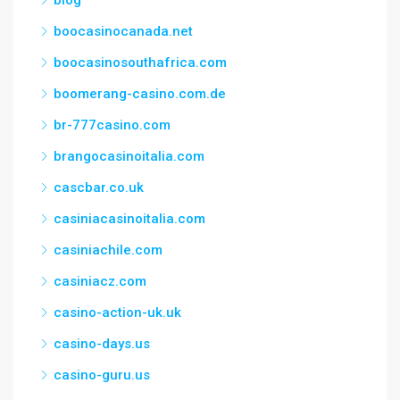
blog
boocasinocanada.net
boocasinosouthafrica.com
boomerang-casino.com.de
br-777casino.com
brangocasinoitalia.com
cascbar.co.uk
casiniacasinoitalia.com
casiniachile.com
casiniacz.com
casino-action-uk.uk
casino-days.us
casino-guru.us