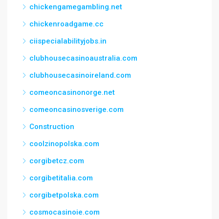
chickengamegambling.net
chickenroadgame.cc
ciispecialabilityjobs.in
clubhousecasinoaustralia.com
clubhousecasinoireland.com
comeoncasinonorge.net
comeoncasinosverige.com
Construction
coolzinopolska.com
corgibetcz.com
corgibetitalia.com
corgibetpolska.com
cosmocasinoie.com