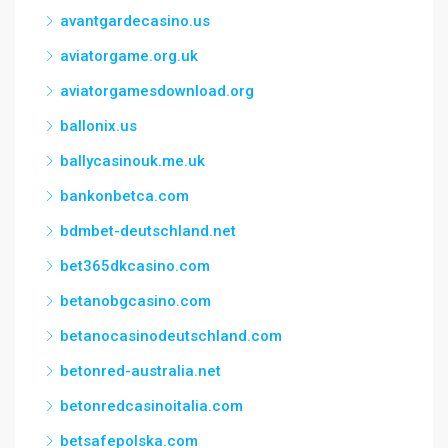
avantgardecasino.us
aviatorgame.org.uk
aviatorgamesdownload.org
ballonix.us
ballycasinouk.me.uk
bankonbetca.com
bdmbet-deutschland.net
bet365dkcasino.com
betanobgcasino.com
betanocasinodeutschland.com
betonred-australia.net
betonredcasinoitalia.com
betsafepolska.com