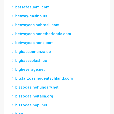
betsafesuomi.com
betway-casino.us
betwaycasinobrasil.com
betwaycasinonetherlands.com
betwaycasinonz.com
bigbassbonanza.cc
bigbasssplash.cc
bigbeverage.net
bitstarzcasinodeutschland.com
bizzocasinohungary.net
bizzocasinoitalia.org
bizzocasinopl.net