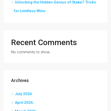
Unlocking the Hidden Genius of Stake7 Tricks
for Limitless Wins
Recent Comments
No comments to show.
Archives
July 2026
April 2026