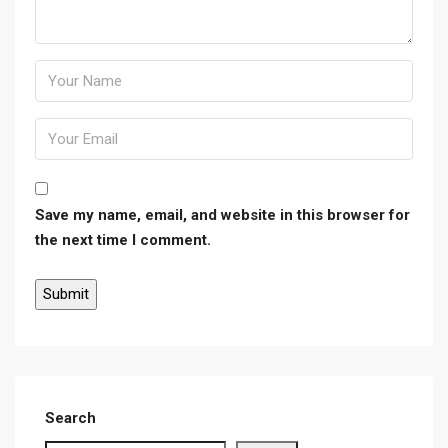
Save my name, email, and website in this browser for
the next time I comment.
Search