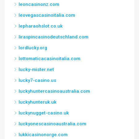
leoncasinonz.com
leovegascasinoitalia.com
lepharaohslot.co.uk
liraspincasinodeutschland.com
lordlucky.org
lottomaticacasinoitalia.com
lucky-mister.net
lucky7-casino.us
luckyhuntercasinoaustralia.com
luckyhunteruk.uk
luckynugget-casino.uk
luckyonescasinoaustralia.com
lukkicasinonorge.com