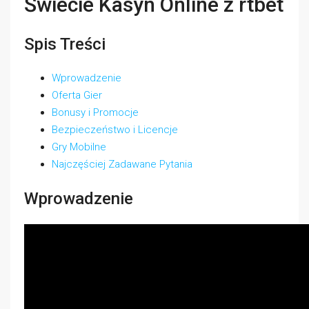
Świecie Kasyn Online z rtbet
Spis Treści
Wprowadzenie
Oferta Gier
Bonusy i Promocje
Bezpieczeństwo i Licencje
Gry Mobilne
Najczęściej Zadawane Pytania
Wprowadzenie