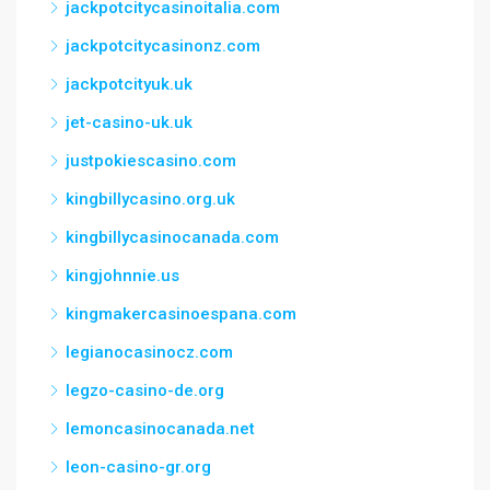
jackpotcitycasinoitalia.com
jackpotcitycasinonz.com
jackpotcityuk.uk
jet-casino-uk.uk
justpokiescasino.com
kingbillycasino.org.uk
kingbillycasinocanada.com
kingjohnnie.us
kingmakercasinoespana.com
legianocasinocz.com
legzo-casino-de.org
lemoncasinocanada.net
leon-casino-gr.org