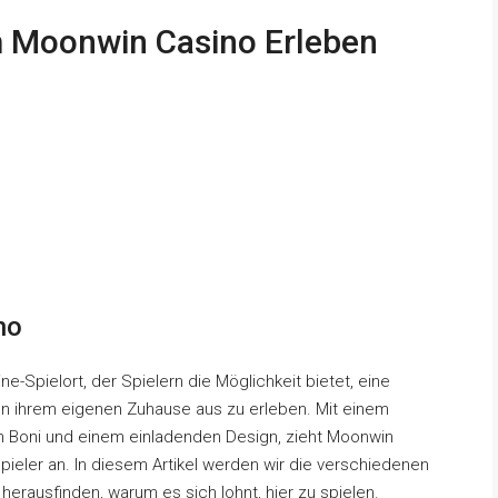
m Moonwin Casino Erleben
no
line-Spielort, der Spielern die Möglichkeit bietet, eine
von ihrem eigenen Zuhause aus zu erleben. Mit einem
en Boni und einem einladenden Design, zieht Moonwin
ieler an. In diesem Artikel werden wir die verschiedenen
rausfinden, warum es sich lohnt, hier zu spielen.