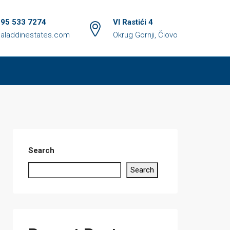
 95 533 7274
VI Rastići 4
aladdinestates.com
Okrug Gornji, Čiovo
Search
Search