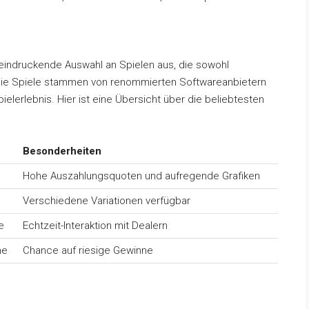
eindruckende Auswahl an Spielen aus, die sowohl
 Die Spiele stammen von renommierten Softwareanbietern
elerlebnis. Hier ist eine Übersicht über die beliebtesten
Besonderheiten
Hohe Auszahlungsquoten und aufregende Grafiken
Verschiedene Variationen verfügbar
e
Echtzeit-Interaktion mit Dealern
ne
Chance auf riesige Gewinne