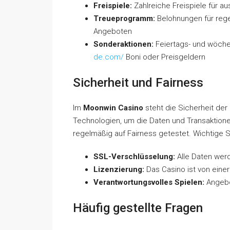
Freispiele:
Zahlreiche Freispiele für a
Treueprogramm:
Belohnungen für rege
Angeboten
Sonderaktionen:
Feiertags- und wöchen
de.com/
Boni oder Preisgeldern
Sicherheit und Fairness
Im
Moonwin Casino
steht die Sicherheit der
Technologien, um die Daten und Transaktionen
regelmäßig auf Fairness getestet. Wichtige 
SSL-Verschlüsselung:
Alle Daten wer
Lizenzierung:
Das Casino ist von einer
Verantwortungsvolles Spielen:
Angebot
Häufig gestellte Fragen