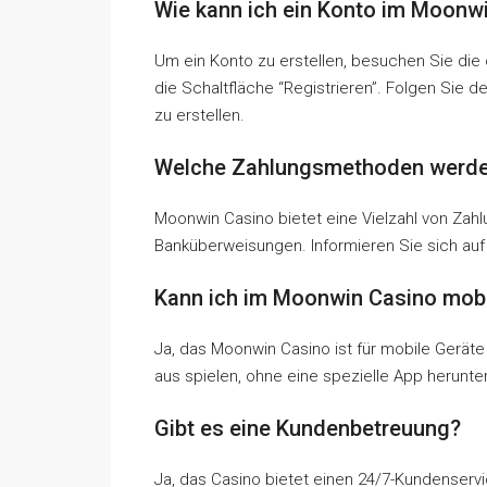
Wie kann ich ein Konto im Moonwi
Um ein Konto zu erstellen, besuchen Sie die 
die Schaltfläche “Registrieren”. Folgen Sie
zu erstellen.
Welche Zahlungsmethoden werden
Moonwin Casino bietet eine Vielzahl von Zahl
Banküberweisungen. Informieren Sie sich auf
Kann ich im Moonwin Casino mobi
Ja, das Moonwin Casino ist für mobile Gerät
aus spielen, ohne eine spezielle App herunt
Gibt es eine Kundenbetreuung?
Ja, das Casino bietet einen 24/7-Kundenservi