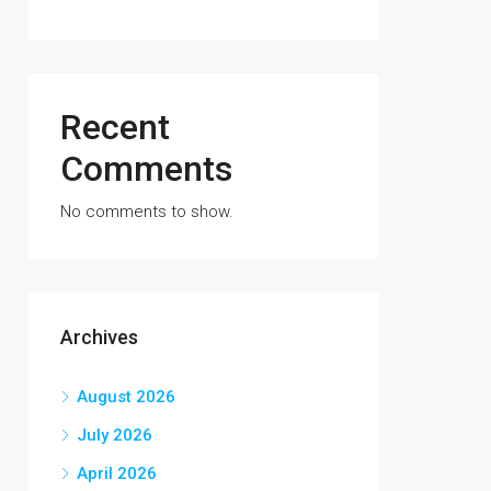
Recent
Comments
No comments to show.
Archives
August 2026
July 2026
April 2026