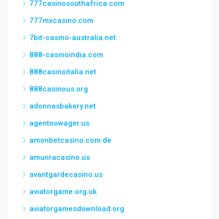
777casinosouthafrica.com
777mxcasino.com
7bit-casino-australia.net
888-casinoindia.com
888casinoitalia.net
888casinous.org
adonnasbakery.net
agentnowager.us
amonbetcasino.com.de
amunracasino.us
avantgardecasino.us
aviatorgame.org.uk
aviatorgamesdownload.org