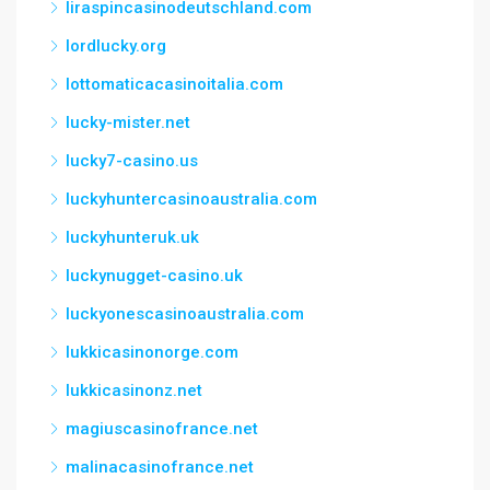
liraspincasinodeutschland.com
lordlucky.org
lottomaticacasinoitalia.com
lucky-mister.net
lucky7-casino.us
luckyhuntercasinoaustralia.com
luckyhunteruk.uk
luckynugget-casino.uk
luckyonescasinoaustralia.com
lukkicasinonorge.com
lukkicasinonz.net
magiuscasinofrance.net
malinacasinofrance.net