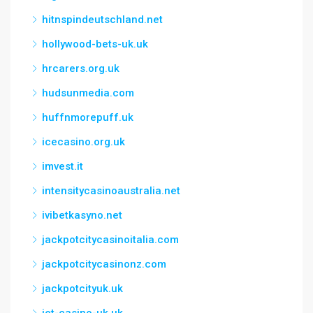
hitnspindeutschland.net
hollywood-bets-uk.uk
hrcarers.org.uk
hudsunmedia.com
huffnmorepuff.uk
icecasino.org.uk
imvest.it
intensitycasinoaustralia.net
ivibetkasyno.net
jackpotcitycasinoitalia.com
jackpotcitycasinonz.com
jackpotcityuk.uk