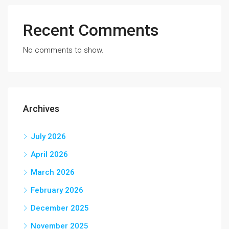
Recent Comments
No comments to show.
Archives
July 2026
April 2026
March 2026
February 2026
December 2025
November 2025