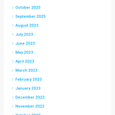
October 2025
September 2025
August 2023
July 2023
June 2023
May 2023
April 2023
March 2023
February 2023
January 2023
December 2022
November 2022