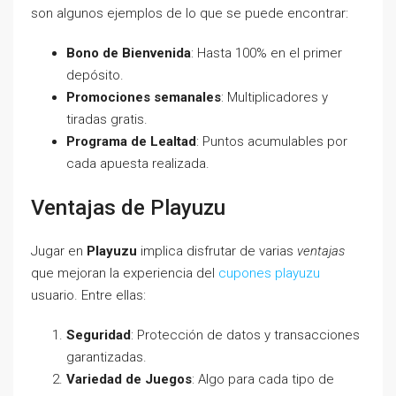
son algunos ejemplos de lo que se puede encontrar:
Bono de Bienvenida
: Hasta 100% en el primer
depósito.
Promociones semanales
: Multiplicadores y
tiradas gratis.
Programa de Lealtad
: Puntos acumulables por
cada apuesta realizada.
Ventajas de Playuzu
Jugar en
Playuzu
implica disfrutar de varias
ventajas
que mejoran la experiencia del
cupones playuzu
usuario. Entre ellas:
Seguridad
: Protección de datos y transacciones
garantizadas.
Variedad de Juegos
: Algo para cada tipo de