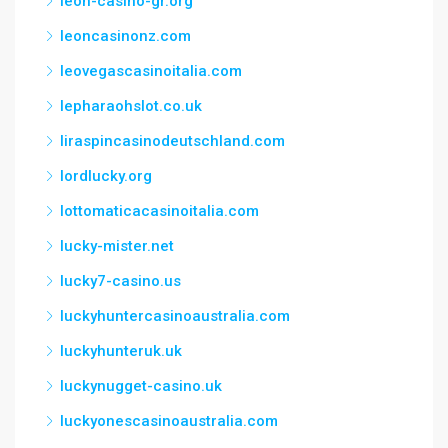
leon-casino-gr.org
leoncasinonz.com
leovegascasinoitalia.com
lepharaohslot.co.uk
liraspincasinodeutschland.com
lordlucky.org
lottomaticacasinoitalia.com
lucky-mister.net
lucky7-casino.us
luckyhuntercasinoaustralia.com
luckyhunteruk.uk
luckynugget-casino.uk
luckyonescasinoaustralia.com