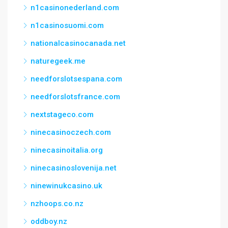
n1casinonederland.com
n1casinosuomi.com
nationalcasinocanada.net
naturegeek.me
needforslotsespana.com
needforslotsfrance.com
nextstageco.com
ninecasinoczech.com
ninecasinoitalia.org
ninecasinoslovenija.net
ninewinukcasino.uk
nzhoops.co.nz
oddboy.nz