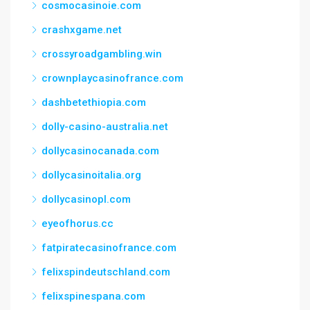
cosmocasinoie.com
crashxgame.net
crossyroadgambling.win
crownplaycasinofrance.com
dashbetethiopia.com
dolly-casino-australia.net
dollycasinocanada.com
dollycasinoitalia.org
dollycasinopl.com
eyeofhorus.cc
fatpiratecasinofrance.com
felixspindeutschland.com
felixspinespana.com