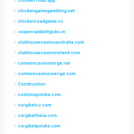
chicken road app
chickengamegambling.net
chickenroadgame.cc
ciispecialabilityjobs.in
clubhousecasinoaustralia.com
clubhousecasinoireland.com
comeoncasinonorge.net
comeoncasinosverige.com
Construction
coolzinopolska.com
corgibetcz.com
corgibetitalia.com
corgibetpolska.com