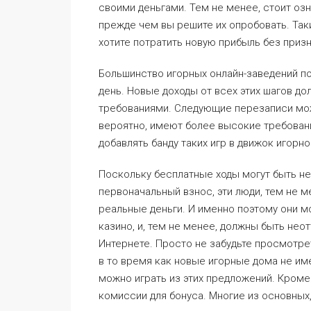
своими деньгами. Тем не менее, стоит оз
прежде чем вы решите их опробовать. Так
хотите потратить новую прибыль без призн
Большинство игорных онлайн-заведений п
день. Новые доходы от всех этих шагов 
требованиями. Следующие перезаписи можн
вероятно, имеют более высокие требования
добавлять банду таких игр в движок игорно
Поскольку бесплатные ходы могут быть не
первоначальный взнос, эти люди, тем не 
реальные деньги. И именно поэтому они мо
казино, и, тем не менее, должны быть не
Интернете. Просто не забудьте просмотрет
в то время как новые игорные дома не им
можно играть из этих предложений. Кроме
комиссии для бонуса. Многие из основных