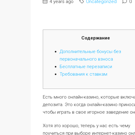
4 years ago
Uncategorized
0
Содержание
Дополнительные бонусы без
первоначального взноса
Бесплатные перезаписи
Требования к ставкам
Есть много онлайн-казино, которые включ
депозита. Это когда онлайн-казино принос
чтобы играть в свое игорное заведение он
Хотя это хорошо, теперь у нас есть чему
поучиться при выборе интернет-казино он