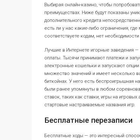
Выбирая онлайн-казино, чтобы попробоват
преимуществах. Ниже будут показаны уни
дополнительного кредита непосредственно
есть ли у нас какие-либо ограничения, где
соответствуете кодам, нет необходимости
Лучшие в Интернете игорные заведения — 
оплаты. Тысячи принимают платежи и запу
электронные кошельки и запускают опции
множество значений и имеет несколько ва
биткойнах. У него есть беспроигрышная н
были ранее упомянуты в любом соревнован
ставок, таких как ставки, игры на игровых 
стартовые настраиваемые названия игр.
Бесплатные перезаписи
Бесплатные ходы — это интересный способ