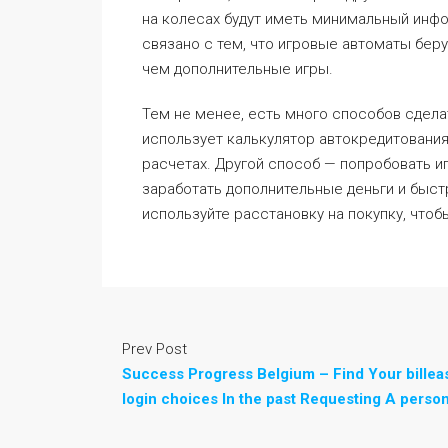
на колесах будут иметь минимальный инф
связано с тем, что игровые автоматы бер
чем дополнительные игры.
Тем не менее, есть много способов сдела
использует калькулятор автокредитования 
расчетах. Другой способ — попробовать и
заработать дополнительные деньги и быст
используйте расстановку на покупку, что
Prev Post
Success Progress Belgium – Find Your billea
login choices In the past Requesting A perso