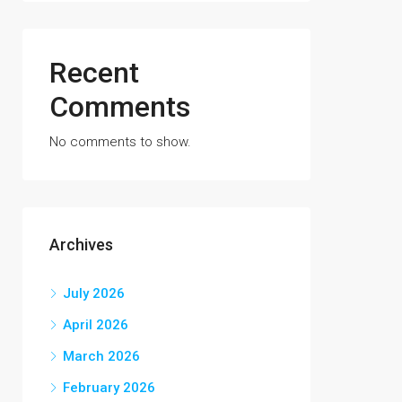
Recent
Comments
No comments to show.
Archives
July 2026
April 2026
March 2026
February 2026