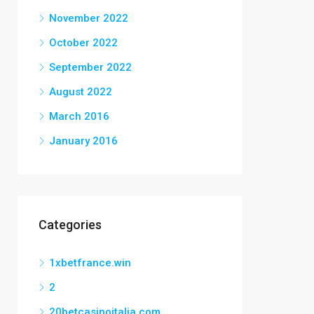
November 2022
October 2022
September 2022
August 2022
March 2016
January 2016
Categories
1xbetfrance.win
2
20betcasinoitalia.com