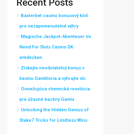
Recent Posts
Baxterbet casino bonusový kód
pro nezapomenutelné výhry
Magische Jackpot-Abenteuer im
Need For Slots Casino DK
entdecken
Získejte neodolatelný bonus v
kasinu Gambloria a vyhrajte víc
Osviežujúca chemická revolúcia
pre úžasné bazény Gamix
Unlocking the Hidden Genius of
Stake7 Tricks for Limitless Wins