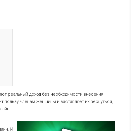
ают реальный доход без необходимости внесения
ит пользу членам женщины и заставляет их вернуться,
лайн.
лайн.
И