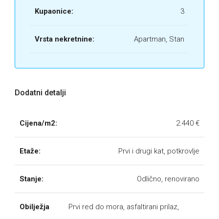
Kupaonice:
3
Vrsta nekretnine:
Apartman, Stan
Dodatni detalji
Cijena/m2:
2.440 €
Etaže:
Prvi i drugi kat, potkrovlje
Stanje:
Odlično, renovirano
Obilježja
Prvi red do mora, asfaltirani prilaz,