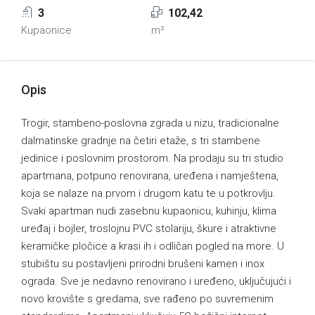
3
102,42
Kupaonice
m²
Opis
Trogir, stambeno-poslovna zgrada u nizu, tradicionalne
dalmatinske gradnje na četiri etaže, s tri stambene
jedinice i poslovnim prostorom. Na prodaju su tri studio
apartmana, potpuno renovirana, uređena i namještena,
koja se nalaze na prvom i drugom katu te u potkrovlju.
Svaki apartman nudi zasebnu kupaonicu, kuhinju, klima
uređaj i bojler, troslojnu PVC stolariju, škure i atraktivne
keramičke pločice a krasi ih i odličan pogled na more. U
stubištu su postavljeni prirodni brušeni kamen i inox
ograda. Sve je nedavno renovirano i uređeno, uključujući i
novo krovište s gredama, sve rađeno po suvremenim