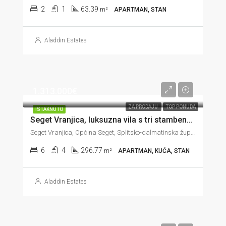
2
1
63.39
m²
APARTMAN, STAN
Aladdin Estates
1.313.000€
ZA PRODAJU
TOP PONUDA
ISTAKNUTO
Seget Vranjica, luksuzna vila s tri stambene jedinice u prvom redu do mora, 296 m2
Seget Vranjica, Općina Seget, Splitsko-dalmatinska županija, Hrvatska
6
4
296.77
m²
APARTMAN, KUĆA, STAN
Aladdin Estates