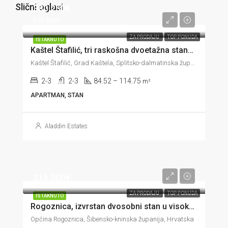
Slični oglasi
380.250€
573.750€
ZA PRODAJU
TOP PONUDA
ISTAKNUTO
Kaštel Štafilić, tri raskošna dvoetažna stana u trećem redu do mora, 84-114 m2
Kaštel Štafilić, Grad Kaštela, Splitsko-dalmatinska županija, 21217, Hrvatska
2-3
2-3
84.52 – 114.75
m²
APARTMAN, STAN
Aladdin Estates
215.000€
ZA PRODAJU
TOP PONUDA
ISTAKNUTO
Rogoznica, izvrstan dvosobni stan u visokom prizemlju, 60 m od mora, 63 m2
Općina Rogoznica, Šibensko-kninska županija, Hrvatska