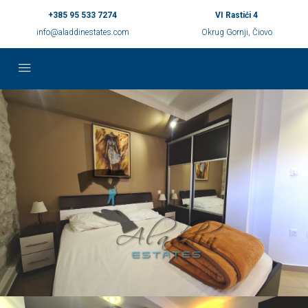
+385 95 533 7274
VI Rastići 4
info@aladdinestates.com
Okrug Gornji, Čiovo