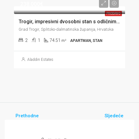
238.000€
PRODANO
Trogir, impresivni dvosobni stan s odličnim pogledom, garažom i vrtom, 74 m2
Grad Trogir, Splitsko-dalmatinska županija, Hrvatska
2
1
74.51
m²
APARTMAN, STAN
Aladdin Estates
Prethodne
Sljedeće