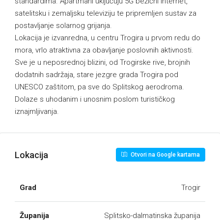
standardima. Apartmani uključuju 5G bežični internet,
satelitsku i zemaljsku televiziju te pripremljen sustav za
postavljanje solarnog grijanja.
Lokacija je izvanredna, u centru Trogira u prvom redu do
mora, vrlo atraktivna za obavljanje poslovnih aktivnosti.
Sve je u neposrednoj blizini, od Trogirske rive, brojnih
dodatnih sadržaja, stare jezgre grada Trogira pod
UNESCO zaštitom, pa sve do Splitskog aerodroma.
Dolaze s uhodanim i unosnim poslom turističkog
iznajmljivanja.
Lokacija
Otvori na Google kartama
Grad
Trogir
Županija
Splitsko-dalmatinska županija