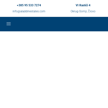
+385 95 533 7274
VI Rastići 4
info@aladdinestates.com
Okrug Gornji, Čiovo