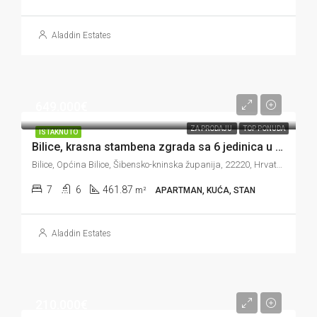
Aladdin Estates
649.000€
ZA PRODAJU
TOP PONUDA
ISTAKNUTO
Bilice, krasna stambena zgrada sa 6 jedinica u drugom redu do mora, 461 m2
Bilice, Općina Bilice, Šibensko-kninska županija, 22220, Hrvatska
7
6
461.87
m²
APARTMAN, KUĆA, STAN
Aladdin Estates
210.000€