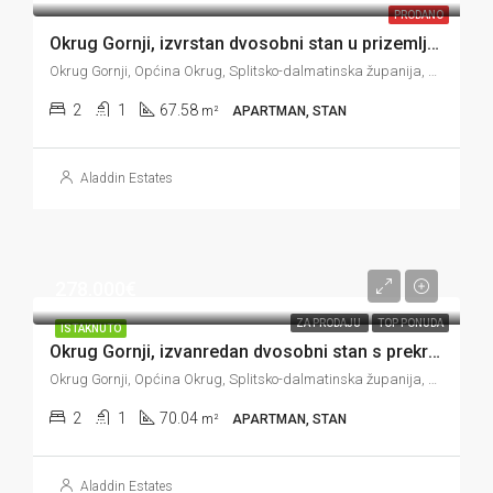
PRODANO
Okrug Gornji, izvrstan dvosobni stan u prizemlju s vrtom i pogledom na more, 67 m2
Okrug Gornji, Općina Okrug, Splitsko-dalmatinska županija, 21223, Hrvatska
2
1
67.58
m²
APARTMAN, STAN
Aladdin Estates
278.000€
ZA PRODAJU
TOP PONUDA
ISTAKNUTO
Okrug Gornji, izvanredan dvosobni stan s prekrasnom terasom, treći red, 70 m2
Okrug Gornji, Općina Okrug, Splitsko-dalmatinska županija, 21223, Hrvatska
2
1
70.04
m²
APARTMAN, STAN
Aladdin Estates