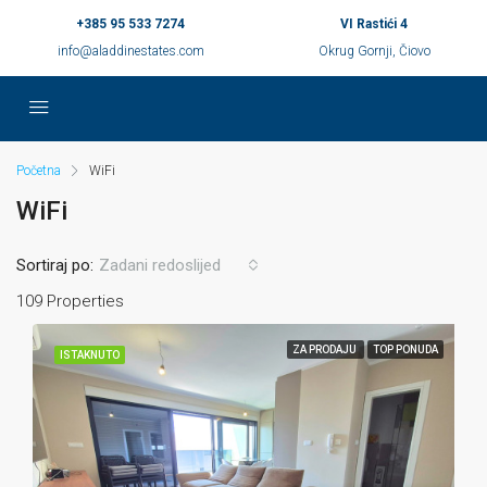
+385 95 533 7274
VI Rastići 4
info@aladdinestates.com
Okrug Gornji, Čiovo
Početna
WiFi
WiFi
Sortiraj po:
Zadani redoslijed
109 Properties
ZA PRODAJU
TOP PONUDA
ISTAKNUTO