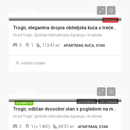
299.000€
PRODANO
Trogir, elegantna dvojna obiteljska kuća u trećem redu do mora, 113 m2
Grad Trogir, Splitsko-dalmatinska županija, Hrvatska
3
1
113.41
m²
APARTMAN, KUĆA, STAN
Aladdin Estates
253.000€
ZA PRODAJU
TOP PONUDA
ISTAKNUTO
Trogir, odličan dvosobni stan s pogledom na more, 69 m2
Grad Trogir, Splitsko-dalmatinska županija, Hrvatska
2
1 (+ 1 WC)
69.51
m²
APARTMAN, STAN