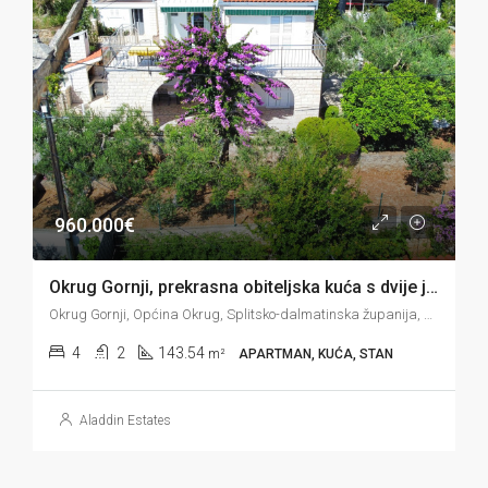
960.000€
Okrug Gornji, prekrasna obiteljska kuća s dvije jedinice u drugom redu do mora, 143 m2
Okrug Gornji, Općina Okrug, Splitsko-dalmatinska županija, 21223, Hrvatska
4
2
143.54
m²
APARTMAN, KUĆA, STAN
Aladdin Estates