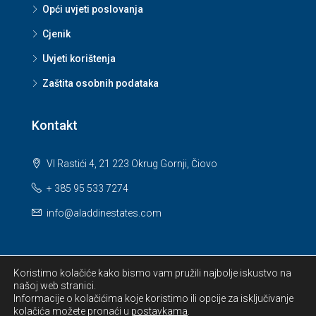
Opći uvjeti poslovanja
Cjenik
Uvjeti korištenja
Zaštita osobnih podataka
Kontakt
VI Rastići 4, 21 223 Okrug Gornji, Čiovo
+ 385 95 533 7274
info@aladdinestates.com
Koristimo kolačiće kako bismo vam pružili najbolje iskustvo na
našoj web stranici.
© 2026 Aladdin Estates d.o.o. All Rights Reserved.
Informacije o kolačićima koje koristimo ili opcije za isključivanje
kolačića možete pronaći u
postavkama
.