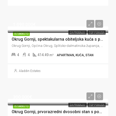
1.090.000€
ZA PRODAJU
TOP PONUDA
ISTAKNUTO
Okrug Gornji, spektakularna obiteljska kuća s prekrasnim pogledom i vrtom, 414 m2
Okrug Gornji, Općina Okrug, Splitsko-dalmatinska županija, 21223, Hrvatska
4
4
414.49
m²
APARTMAN, KUĆA, STAN
Aladdin Estates
300.000€
ZA PRODAJU
TOP PONUDA
ISTAKNUTO
Okrug Gornji, prvorazredni dvosobni stan s pogledom na more, 68 m2