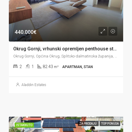
440.000€
Okrug Gornji, vrhunski opremljen penthouse stan s prekrasnim pogledom, 82 m2
Okrug Gornji, Općina Okrug, Splitsko-dalmatinska županija, 21223, Hrvatska
2
1
82.43
m²
APARTMAN, STAN
Aladdin Estates
ZA PRODAJU
TOP PONUDA
ISTAKNUTO