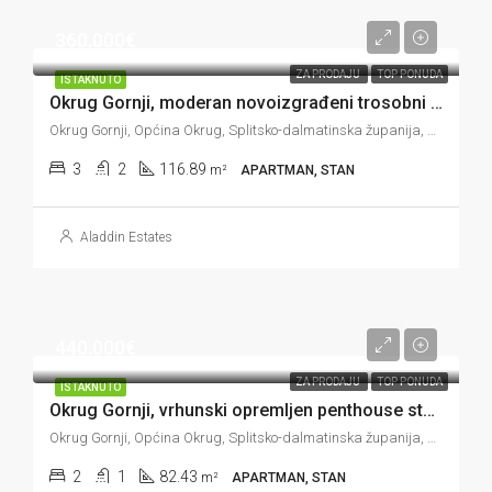
360.000€
ZA PRODAJU
TOP PONUDA
ISTAKNUTO
Okrug Gornji, moderan novoizgrađeni trosobni stan u prizemlju, vrt, 116 m2
Okrug Gornji, Općina Okrug, Splitsko-dalmatinska županija, 21223, Hrvatska
3
2
116.89
m²
APARTMAN, STAN
Aladdin Estates
440.000€
ZA PRODAJU
TOP PONUDA
ISTAKNUTO
Okrug Gornji, vrhunski opremljen penthouse stan s prekrasnim pogledom, 82 m2
Okrug Gornji, Općina Okrug, Splitsko-dalmatinska županija, 21223, Hrvatska
2
1
82.43
m²
APARTMAN, STAN