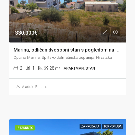
330.000€
Marina, odličan dvosobni stan s pogledom na more, bazenom i vrtnom sjenicom, 69 m2
Općina Marina, Splitsko-dalmatinska županija, Hrvatska
2
1
69.28
m²
APARTMAN, STAN
Aladdin Estates
ZA PRODAJU
TOP PONUDA
ISTAKNUTO