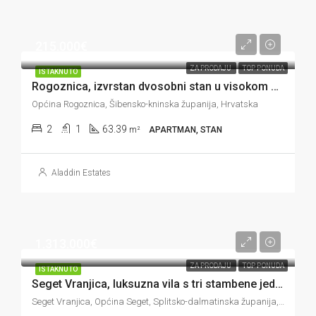
215.000€
ZA PRODAJU
TOP PONUDA
ISTAKNUTO
Rogoznica, izvrstan dvosobni stan u visokom prizemlju, 60 m od mora, 63 m2
Općina Rogoznica, Šibensko-kninska županija, Hrvatska
2
1
63.39
m²
APARTMAN, STAN
Aladdin Estates
1.313.000€
ZA PRODAJU
TOP PONUDA
ISTAKNUTO
Seget Vranjica, luksuzna vila s tri stambene jedinice u prvom redu do mora, 296 m2
Seget Vranjica, Općina Seget, Splitsko-dalmatinska županija, Hrvatska