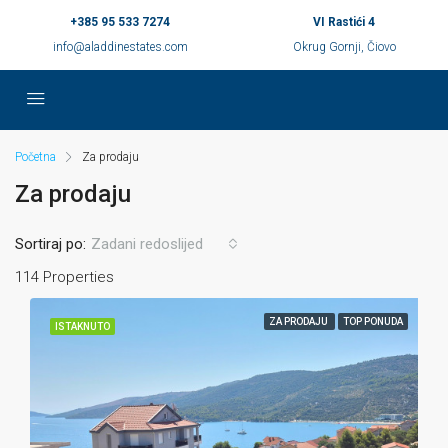
+385 95 533 7274
VI Rastići 4
info@aladdinestates.com
Okrug Gornji, Čiovo
Početna
Za prodaju
Za prodaju
Sortiraj po:
Zadani redoslijed
114 Properties
ZA PRODAJU
TOP PONUDA
ISTAKNUTO