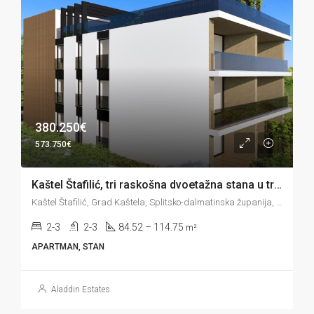
380.250€
573.750€
Kaštel Štafilić, tri raskošna dvoetažna stana u trećem redu do mora, 84-114 m2
Kaštel Štafilić, Grad Kaštela, Splitsko-dalmatinska županija, 21217, Hrvatska
2-3
2-3
84.52 – 114.75
m²
APARTMAN, STAN
Aladdin Estates