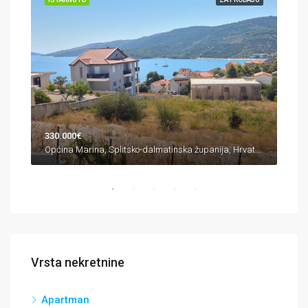
330.000€
380
Općina Marina, Splitsko-dalmatinska županija, Hrvatska
Vrsta nekretnine
Apartman