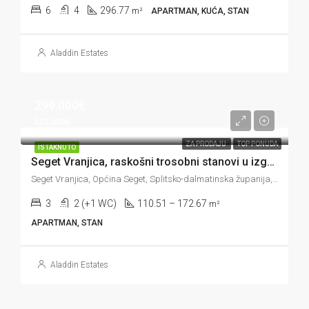
6
4
296.77
m²
APARTMAN, KUĆA, STAN
Aladdin Estates
299.000€
515.000€
ZA PRODAJU
TOP PONUDA
ISTAKNUTO
Seget Vranjica, raskošni trosobni stanovi u izgradnji, vrt, pogled na more, 110-172 m2
Seget Vranjica, Općina Seget, Splitsko-dalmatinska županija, Hrvatska
3
2 (+1 WC)
110.51 – 172.67
m²
APARTMAN, STAN
Aladdin Estates