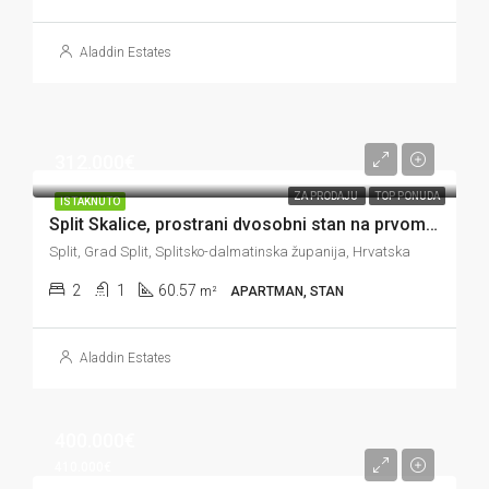
Aladdin Estates
312.000€
ZA PRODAJU
TOP PONUDA
ISTAKNUTO
Split Skalice, prostrani dvosobni stan na prvom katu, 60 m2
Split, Grad Split, Splitsko-dalmatinska županija, Hrvatska
2
1
60.57
m²
APARTMAN, STAN
Aladdin Estates
400.000€
410.000€