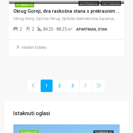
ZA PRODAJU
TOP PONUDA
ISTAKNUTO
Okrug Gornji, dva raskošna stana s prekrasnim pogledom, 84-88 m2
Okrug Gornji, Općina Okrug, Splitsko-dalmatinska županija, 21223, Hrvatska
2
2
84.25 - 88.23
m²
APARTMAN, STAN
Aladdin Estates
1
2
3
Istaknuti oglasi
Seget Vranjica, Općina Seget, Splitsko-dalmatinska županija, Hrvatska
DAJU
ISTAKNUTO
ZA PRODAJU
IST