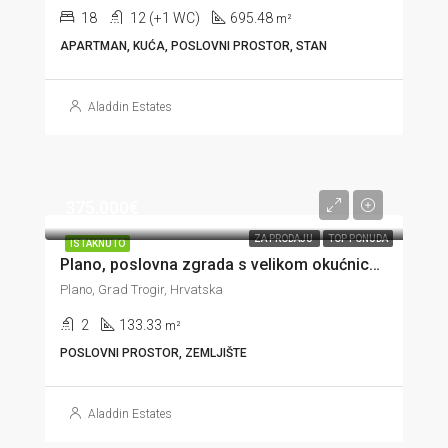
18
12 (+1 WC)
695.48
m²
APARTMAN, KUĆA, POSLOVNI PROSTOR, STAN
Aladdin Estates
375.000€
ZA PRODAJU
TOP PONUDA
ISTAKNUTO
Plano, poslovna zgrada s velikom okućnicom na odličnoj lokaciji, 133 m2
Plano, Grad Trogir, Hrvatska
2
133.33
m²
POSLOVNI PROSTOR, ZEMLJIŠTE
Aladdin Estates