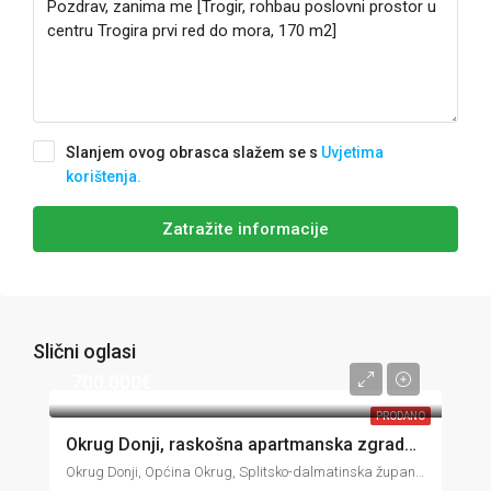
Slanjem ovog obrasca slažem se s
Uvjetima
korištenja.
Zatražite informacije
Slični oglasi
700.000€
PRODANO
Okrug Donji, raskošna apartmanska zgrada s 12 jedinica i restoranom, 695 m2
Okrug Donji, Općina Okrug, Splitsko-dalmatinska županija, Hrvatska