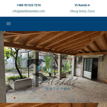
+385 95 533 7274
VI Rastići 4
info@aladdinestates.com
Okrug Gornji, Čiovo