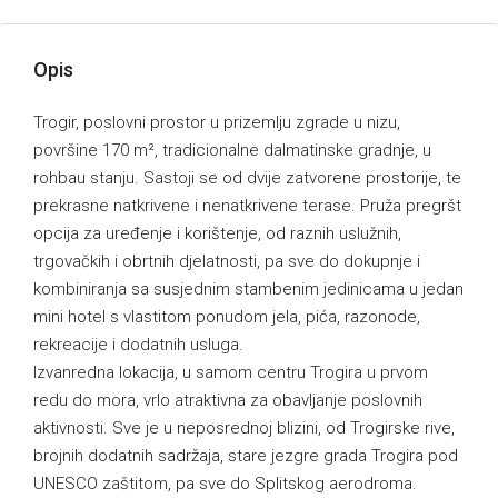
Opis
Trogir, poslovni prostor u prizemlju zgrade u nizu,
površine 170 m², tradicionalne dalmatinske gradnje, u
rohbau stanju. Sastoji se od dvije zatvorene prostorije, te
prekrasne natkrivene i nenatkrivene terase. Pruža pregršt
opcija za uređenje i korištenje, od raznih uslužnih,
trgovačkih i obrtnih djelatnosti, pa sve do dokupnje i
kombiniranja sa susjednim stambenim jedinicama u jedan
mini hotel s vlastitom ponudom jela, pića, razonode,
rekreacije i dodatnih usluga.
Izvanredna lokacija, u samom centru Trogira u prvom
redu do mora, vrlo atraktivna za obavljanje poslovnih
aktivnosti. Sve je u neposrednoj blizini, od Trogirske rive,
brojnih dodatnih sadržaja, stare jezgre grada Trogira pod
UNESCO zaštitom, pa sve do Splitskog aerodroma.