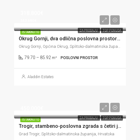
318.800€
343.680€
ZA PRODAJU
TOP PONUDA
ISTAKNUTO
Okrug Gornji, dva odlična poslovna prostora u novogradnji, 80-86 m2
Okrug Gornji, Općina Okrug, Splitsko-dalmatinska županija, 21223, Hrvatska
79.70 – 85.92
m²
POSLOVNI PROSTOR
Aladdin Estates
450.000€
ZA PRODAJU
TOP PONUDA
ISTAKNUTO
Trogir, stambeno-poslovna zgrada s četiri jedinice u prvom redu do mora, 144 m2
Grad Trogir, Splitsko-dalmatinska županija, Hrvatska