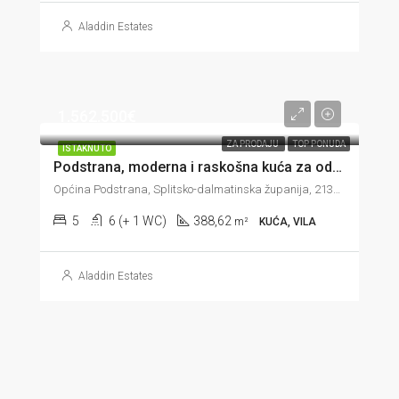
Aladdin Estates
1.562.500€
ZA PRODAJU
TOP PONUDA
ISTAKNUTO
Podstrana, moderna i raskošna kuća za odmor, 388 m2
Općina Podstrana, Splitsko-dalmatinska županija, 21312, Hrvatska
5
6 (+ 1 WC)
388,62
m²
KUĆA, VILA
Aladdin Estates