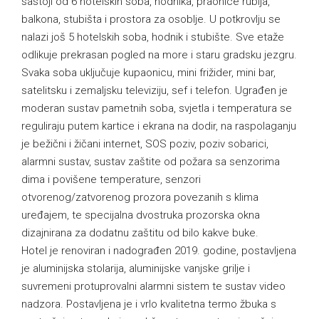
sastoji od 6 hotelskih soba, hodnika, praonice rublja,
balkona, stubišta i prostora za osoblje. U potkrovlju se
nalazi još 5 hotelskih soba, hodnik i stubište. Sve etaže
odlikuje prekrasan pogled na more i staru gradsku jezgru.
Svaka soba uključuje kupaonicu, mini frižider, mini bar,
satelitsku i zemaljsku televiziju, sef i telefon. Ugrađen je
moderan sustav pametnih soba, svjetla i temperatura se
reguliraju putem kartice i ekrana na dodir, na raspolaganju
je bežični i žičani internet, SOS poziv, poziv sobarici,
alarmni sustav, sustav zaštite od požara sa senzorima
dima i povišene temperature, senzori
otvorenog/zatvorenog prozora povezanih s klima
uređajem, te specijalna dvostruka prozorska okna
dizajnirana za dodatnu zaštitu od bilo kakve buke.
Hotel je renoviran i nadograđen 2019. godine, postavljena
je aluminijska stolarija, aluminijske vanjske grilje i
suvremeni protuprovalni alarmni sistem te sustav video
nadzora. Postavljena je i vrlo kvalitetna termo žbuka s