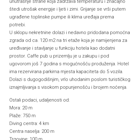
unutrašnje strane koja zadržava temperaturu i značajno
štedi utrošak energije i ljeti i zimi. Grijanje se vrši putem
ugrađene toplinske pumpe ili klima uređaja prema
potrebi.
U sklopu nekretnine dolazi i nedavno pridodana pomoćna
zgrada od ca. 120 m2 na tri etaže koja je namijenjena za
uređivanje i stavljanje u funkciju hotela kao dodatni
prostor. Caffe pub u prizemlju je u zakupu i pod
ugovorom još 7 godina s mogućnošću produženja. Hotel
ima rezervirana parkirna mjesta kapaciteta do 5 vozila.
Dolazi s dugogodišnjim, vrlo uhodanim poslom turističkog
iznajmljivanja s visokom popunjenošću i brojem noćenja.
Ostali podaci, udaljenosti od:
Mora: 20 m
Plaže: 750 m
Diving centra: 4 km
Centra naselja: 200 m
Trgovine: 100 m