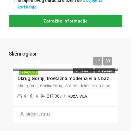
Slanjem ovog obrasca slažem se s
Uvjetima
korištenja.
Zatražite informacije
Slični oglasi
899.000€
ZA PRODAJU
TOP PONUDA
ISTAKNUTO
Okrug Gornji, troetažna moderna vila s bazenom i prekrasnim pogledom, 217 m2
Okrug Gornji, Općina Okrug, Splitsko-dalmatinska županija, 21223, Hrvatska
4
4
217.08
m²
KUĆA, VILA
Aladdin Estates