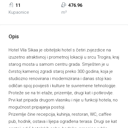
11
476.96
Kupaonice
m²
Opis
Hotel Vila Sikaa je obiteljski hotel s četiri zvjezdice na
izuzetno atraktivnoj i prometnoj lokaciji u srcu Trogira, kraj
starog mosta u samom centru grada. Smješten je u
čvrstoj kamenoj zgradi staroj preko 300 godina, koja je
studiozno renovirana i modernizirana i danas stoji kao
odličan spoj povijesti i kulture te suvremene tehnologije.
Proteže se na tri etaže, prizemlje, drugi kat i potkrovlje.
Prvi kat pripada drugom vlasniku i nije u funkciji hotela, no
mogućnost pripajanja postoji.
Prizemlje čine recepcija, kuhinja, restoran, WC, caffee
pub, hodnik, ostava i lijepa ograđena terasa. Drugi se kat