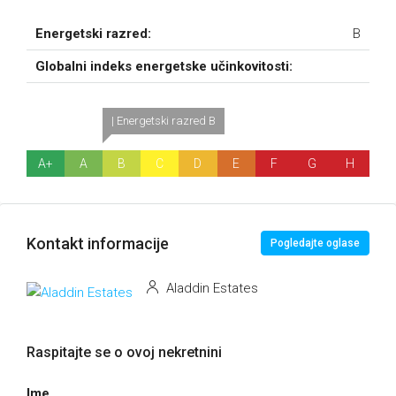
Energetski razred:
B
Globalni indeks energetske učinkovitosti:
| Energetski razred B
A+
A
B
C
D
E
F
G
H
Kontakt informacije
Pogledajte oglase
Aladdin Estates
Raspitajte se o ovoj nekretnini
Ime