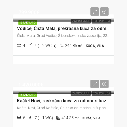
799.900€
ZA PRODAJU
TOP PONUDA
ISTAKNUTO
Vodice, Čista Mala, prekrasna kuća za odmor s bazenom, 244 m2
Čista Mala, Grad Vodice, Šibensko-kninska županija, 22214, Hrvatska
4
4 (+ 2 WC-a)
244.85
m²
KUĆA, VILA
1.420.000€
ZA PRODAJU
TOP PONUDA
ISTAKNUTO
Kaštel Novi, raskošna kuća za odmor s bazenom, novogradnja, 414 m2
Kaštel Novi, Grad Kaštela, Splitsko-dalmatinska županija, Hrvatska
6
7 (+ 1 WC)
414.35
m²
KUĆA, VILA