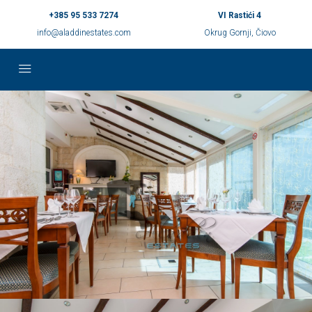
+385 95 533 7274
VI Rastići 4
info@aladdinestates.com
Okrug Gornji, Čiovo