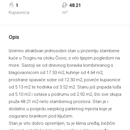
1
48.21
Kupaonica
m²
Opis
Iznimno atraktivan jednosobni stan u prizemlju stambene
kuće u Trogiru na otoku Čiovo, s vrlo lijepim pogledom na
more. Sastoji se od dnevnog boravka kombiniranog s
blagovaonicom od 17.33 m2, kuhinje od 4.64 m2,
prostrane spavaće sobe od 12.30 m2, poveće kupaonice
od 5.13 m2 te hodnika od 3.52 m2. Stanu još pripada lođa
od 5.10 m2 i ostava u podrumu od 2.92 m2, što sve skupa
pruža 48.21 m2 neto stambenog prostora. Stan je i
dodatno u posjedu vanjskog parkirnog mjesta koje je
osigurano branikom pod ključem.
Stan je vrlo dobro opremljen, tu je klima uređaj, bežični