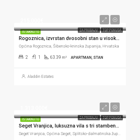
215.000€
ZA PRODAJU
TOP PONUDA
ISTAKNUTO
Rogoznica, izvrstan dvosobni stan u visokom prizemlju, 60 m od mora, 63 m2
Općina Rogoznica, Šibensko-kninska županija, Hrvatska
2
1
63.39
m²
APARTMAN, STAN
Aladdin Estates
1.313.000€
ZA PRODAJU
TOP PONUDA
ISTAKNUTO
Seget Vranjica, luksuzna vila s tri stambene jedinice u prvom redu do mora, 296 m2
Seget Vranjica, Općina Seget, Splitsko-dalmatinska županija, Hrvatska