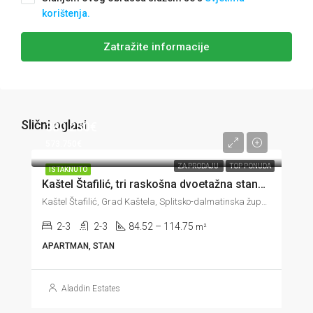
korištenja.
Zatražite informacije
Slični oglasi
380.250€
573.750€
ZA PRODAJU
TOP PONUDA
ISTAKNUTO
Kaštel Štafilić, tri raskošna dvoetažna stana u trećem redu do mora, 84-114 m2
Kaštel Štafilić, Grad Kaštela, Splitsko-dalmatinska županija, 21217, Hrvatska
2-3
2-3
84.52 – 114.75
m²
APARTMAN, STAN
Aladdin Estates