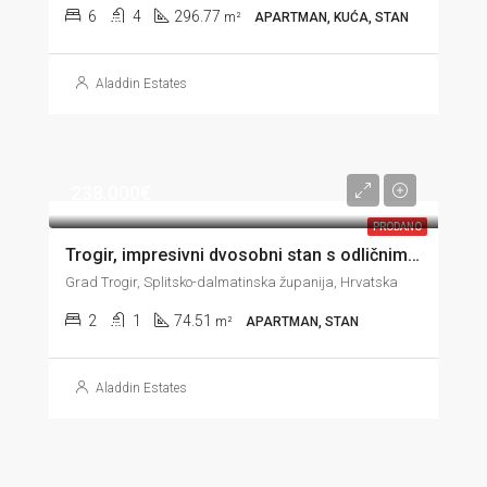
6
4
296.77
m²
APARTMAN, KUĆA, STAN
Aladdin Estates
238.000€
PRODANO
Trogir, impresivni dvosobni stan s odličnim pogledom, garažom i vrtom, 74 m2
Grad Trogir, Splitsko-dalmatinska županija, Hrvatska
2
1
74.51
m²
APARTMAN, STAN
Aladdin Estates