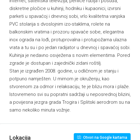
internet, satelitska televizija, perilice rublja i posuđa,
diskretne pločice u kuhinji, hodniku i kupaonici, izvrsni
parketi u spavaćoj i dnevnoj sobi, vrlo kvalitetna vanjska
PVC stolarija s dvoslojnim izo-staklima, rolete na
balkonskim vratima i prozoru spavaće sobe, elegantna
inox ograda na lođi, protuprovalna i protupožarna ulazna
vrata a tu su i po jedan radijator u dnevnoj i spavaćoj sobi.
Kuhinja je nedavno osvježena s novim elementima. Pored
zgrade je dostupan i zajednički zidani roštilj.
Stan je izgrađen 2008. godine, u odličnom je stanju i
potpuno namješten. U mirnom je okruženju, kao
stvorenom za odmor i relaksaciju, te je blizu mora i plaže.
Istovremeno svi su popratni sadržaji u neposrednoj blizini,
a povijesna jezgra grada Trogira i Splitski aerodrom su na
samo nekoliko minuta vožnje.
Lokacija
Otvori na Google kartama