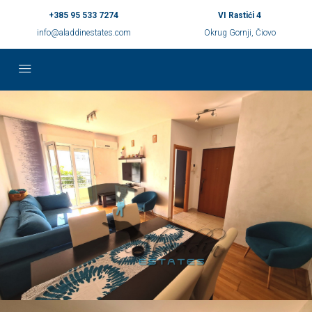
+385 95 533 7274
VI Rastići 4
info@aladdinestates.com
Okrug Gornji, Čiovo