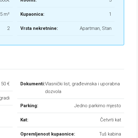
.000€
Rooms:
3
75 m²
Kupaonica:
1
2
Vrsta nekretnine:
Apartman, Stan
150 €
Dokumenti:
Vlasnički list, građevinska i uporabna
dozvola
gradi
Parking:
Jedno parkirno mjesto
Kat:
Četvrti kat
Opremljenost kupaonice:
Tuš kabina