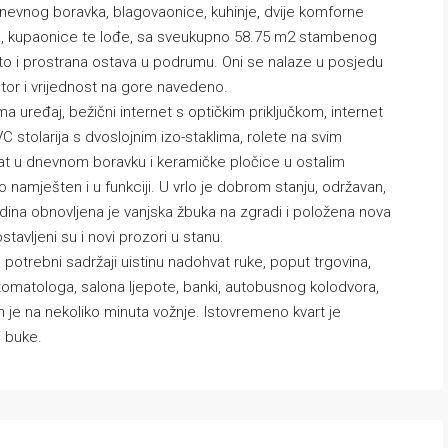
evnog boravka, blagovaonice, kuhinje, dvije komforne
, kupaonice te lođe, sa sveukupno 58.75 m2 stambenog
sto i prostrana ostava u podrumu. Oni se nalaze u posjedu
or i vrijednost na gore navedeno.
ma uređaj, bežični internet s optičkim priključkom, internet
PVC stolarija s dvoslojnim izo-staklima, rolete na svim
at u dnevnom boravku i keramičke pločice u ostalim
o namješten i u funkciji. U vrlo je dobrom stanju, održavan,
dina obnovljena je vanjska žbuka na zgradi i položena nova
stavljeni su i novi prozori u stanu.
su potrebni sadržaji uistinu nadohvat ruke, poput trgovina,
, stomatologa, salona ljepote, banki, autobusnog kolodvora,
m je na nekoliko minuta vožnje. Istovremeno kvart je
i buke.