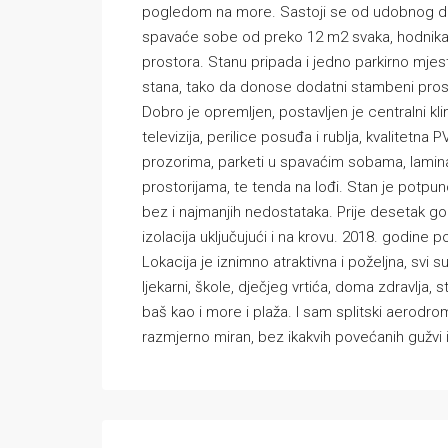
pogledom na more. Sastoji se od udobnog dn
spavaće sobe od preko 12 m2 svaka, hodnika
prostora. Stanu pripada i jedno parkirno mje
stana, tako da donose dodatni stambeni prost
Dobro je opremljen, postavljen je centralni kli
televizija, perilice posuđa i rublja, kvalitetna 
prozorima, parketi u spavaćim sobama, lamin
prostorijama, te tenda na lođi. Stan je potpun
bez i najmanjih nedostataka. Prije desetak go
izolacija uključujući i na krovu. 2018. godine po
Lokacija je iznimno atraktivna i poželjna, svi 
ljekarni, škole, dječjeg vrtića, doma zdravlja
baš kao i more i plaža. I sam splitski aerodro
razmjerno miran, bez ikakvih povećanih gužvi 