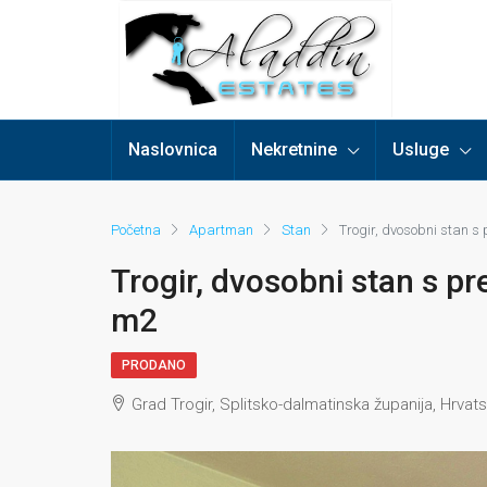
Naslovnica
Nekretnine
Usluge
Početna
Apartman
Stan
Trogir, dvosobni stan 
Trogir, dvosobni stan s p
m2
PRODANO
Grad Trogir, Splitsko-dalmatinska županija, Hrvat