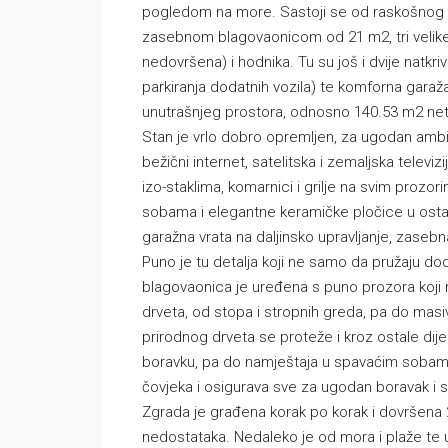
pogledom na more. Sastoji se od raskošnog 
zasebnom blagovaonicom od 21 m2, tri velike
nedovršena) i hodnika. Tu su još i dvije natk
parkiranja dodatnih vozila) te komforna garaž
unutrašnjeg prostora, odnosno 140.53 m2 net
Stan je vrlo dobro opremljen, za ugodan ambijen
bežični internet, satelitska i zemaljska televizi
izo-staklima, komarnici i grilje na svim prozor
sobama i elegantne keramičke pločice u ostal
garažna vrata na daljinsko upravljanje, zasebna 
Puno je tu detalja koji ne samo da pružaju do
blagovaonica je uređena s puno prozora koji 
drveta, od stopa i stropnih greda, pa do masivn
prirodnog drveta se proteže i kroz ostale di
boravku, pa do namještaja u spavaćim sobama
čovjeka i osigurava sve za ugodan boravak i 
Zgrada je građena korak po korak i dovršena 2
nedostataka. Nedaleko je od mora i plaže te 