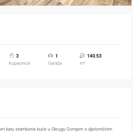
3
1
140.53
Kupaonice
Garaža
m²
prvom katu stambene kuće u Okrugu Gornjem s djelomičnim