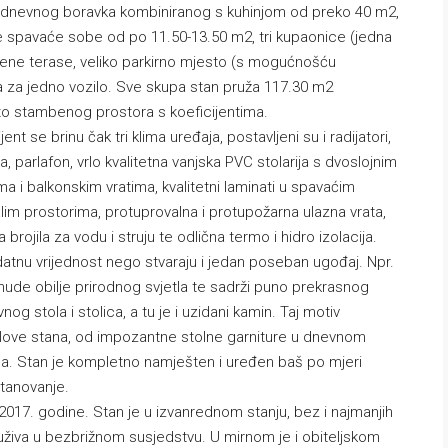
dnevnog boravka kombiniranog s kuhinjom od preko 40 m2,
 spavaće sobe od po 11.50-13.50 m2, tri kupaonice (jedna
rivene terase, veliko parkirno mjesto (s mogućnošću
a za jedno vozilo. Sve skupa stan pruža 117.30 m2
o stambenog prostora s koeficijentima.
t se brinu čak tri klima uređaja, postavljeni su i radijatori,
ja, parlafon, vrlo kvalitetna vanjska PVC stolarija s dvoslojnim
ima i balkonskim vratima, kvalitetni laminati u spavaćim
im prostorima, protuprovalna i protupožarna ulazna vrata,
brojila za vodu i struju te odlična termo i hidro izolacija.
datnu vrijednost nego stvaraju i jedan poseban ugođaj. Npr.
nude obilje prirodnog svjetla te sadrži puno prekrasnog
og stola i stolica, a tu je i uzidani kamin. Taj motiv
jelove stana, od impozantne stolne garniture u dnevnom
. Stan je kompletno namješten i uređen baš po mjeri
stanovanje.
017. godine. Stan je u izvanrednom stanju, bez i najmanjih
uživa u bezbrižnom susjedstvu. U mirnom je i obiteljskom