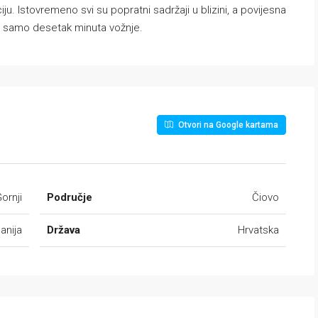
u. Istovremeno svi su popratni sadržaji u blizini, a povijesna
na samo desetak minuta vožnje.
Otvori na Google kartama
ornji
Područje
Čiovo
anija
Država
Hrvatska