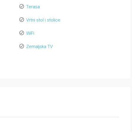
Terasa
Vrtni stol i stolice
WiFi
Zemaljska TV