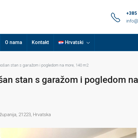
+385
info@
O nama
Kontakt
Hrvatski
skošan stan s garažom i pogledom na more, 140 m2
ošan stan s garažom i pogledom n
županija, 21223, Hrvatska