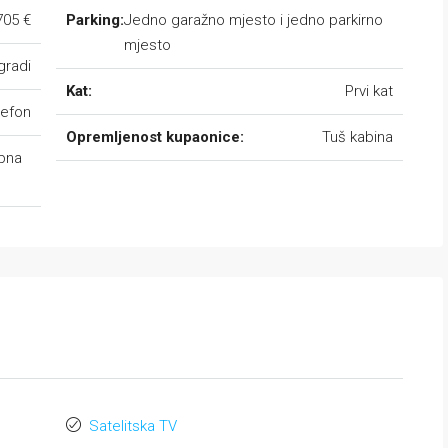
705 €
Parking:
Jedno garažno mjesto i jedno parkirno
mjesto
gradi
Kat:
Prvi kat
lefon
Opremljenost kupaonice:
Tuš kabina
abna
Satelitska TV