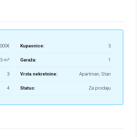
.000€
Kupaonice:
3
53 m²
Garaža:
1
3
Vrsta nekretnine:
Apartman, Stan
4
Status:
Za prodaju