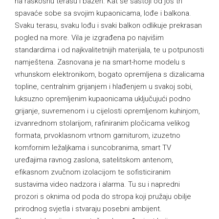
na raskošnu terasu i bazen. Kat se sastoji od još tri
spavaće sobe sa svojim kupaonicama, lođe i balkona.
Svaku terasu, svaku lođu i svaki balkon odlikuje prekrasan
pogled na more. Vila je izgrađena po najvišim
standardima i od najkvalitetnijih materijala, te u potpunosti
namještena. Zasnovana je na smart-home modelu s
vrhunskom elektronikom, bogato opremljena s dizalicama
topline, centralnim grijanjem i hlađenjem u svakoj sobi,
luksuzno opremljenim kupaonicama uključujući podno
grijanje, suvremenom i u cijelosti opremljenom kuhinjom,
izvanrednom stolarijom, rafiniranim pločicama velikog
formata, prvoklasnom vrtnom garniturom, izuzetno
komfornim ležaljkama i suncobranima, smart TV
uređajima ravnog zaslona, satelitskom antenom,
efikasnom zvučnom izolacijom te sofisticiranim
sustavima video nadzora i alarma. Tu su i napredni
prozori s oknima od poda do stropa koji pružaju obilje
prirodnog svjetla i stvaraju posebni ambijent.