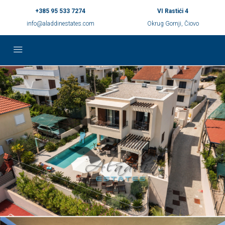
+385 95 533 7274
VI Rastići 4
info@aladdinestates.com
Okrug Gornji, Čiovo