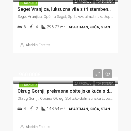
ZA PRODAJU
TOP PONUDA
ISTAKNUTO
Seget Vranjica, luksuzna vila s tri stambene jedinice u prvom redu do mora, 296 m2
Seget Vranjica, Općina Seget, Splitsko-dalmatinska županija, Hrvatska
6
4
296.77
m²
APARTMAN, KUĆA, STAN
Aladdin Estates
960.000€
ZA PRODAJU
TOP PONUDA
ISTAKNUTO
Okrug Gornji, prekrasna obiteljska kuća s dvije jedinice u drugom redu do mora, 143 m2
Okrug Gornji, Općina Okrug, Splitsko-dalmatinska županija, 21223, Hrvatska
4
2
143.54
m²
APARTMAN, KUĆA, STAN
Aladdin Estates