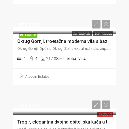
899.000€
ZA PRODAJU
TOP PONUDA
ISTAKNUTO
Okrug Gornji, troetažna moderna vila s bazenom i prekrasnim pogledom, 217 m2
Okrug Gornji, Općina Okrug, Splitsko-dalmatinska županija, 21223, Hrvatska
4
4
217.08
m²
KUĆA, VILA
Aladdin Estates
299.000€
PRODANO
Trogir, elegantna dvojna obiteljska kuća u trećem redu do mora, 113 m2