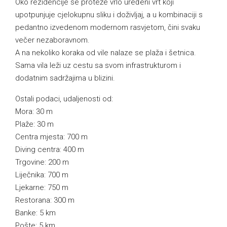
Oko rezidencije se proteže vrlo uređeni vrt koji
upotpunjuje cjelokupnu sliku i doživljaj, a u kombinaciji s
pedantno izvedenom modernom rasvjetom, čini svaku
večer nezaboravnom.
A na nekoliko koraka od vile nalaze se plaža i šetnica.
Sama vila leži uz cestu sa svom infrastrukturom i
dodatnim sadržajima u blizini.
Ostali podaci, udaljenosti od:
Mora: 30 m
Plaže: 30 m
Centra mjesta: 700 m
Diving centra: 400 m
Trgovine: 200 m
Liječnika: 700 m
Ljekarne: 750 m
Restorana: 300 m
Banke: 5 km
Pošte: 5 km