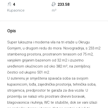
4
233.58
Kupaonice
m²
Opis
Super luksuzna i moderna vila na tri etaže u Okrugu
Gornjem, u drugom redu do mora. Novogradnja, s 233 m2
stambenog prostora, prostranom terasom od 75 m2,
vanjskim grijanim bazenom od 32 m2 i izuzetno
uređenom okućnicom od oko 382 m², na zemljišnoj
čestici od ukupno 501 m2.
U suterenu je smještena spavaća soba sa svojom
kupaonicom, lođa, zajednička prostorija, tehnička soba,
strojarnica, predprostor te garaža za dva vozila. U
prizemlju se nalazi vrlo prostrani dnevni boravak,
blagovaonica i kuhinja, WC te stubište, dok se vani izlazi