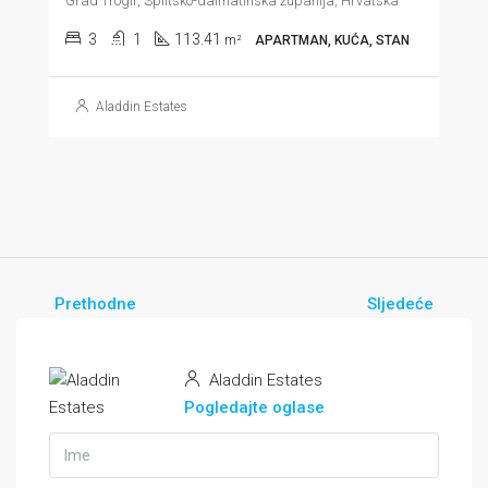
Grad Trogir, Splitsko-dalmatinska županija, Hrvatska
3
1
113.41
m²
APARTMAN, KUĆA, STAN
Aladdin Estates
Prethodne
Sljedeće
Aladdin Estates
Pogledajte oglase