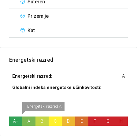
Suteren
Prizemlje
Kat
Energetski razred
Energetski razred:
A
Globalni indeks energetske učinkovitosti:
| Energetski razred A
A+
A
B
C
D
E
F
G
H