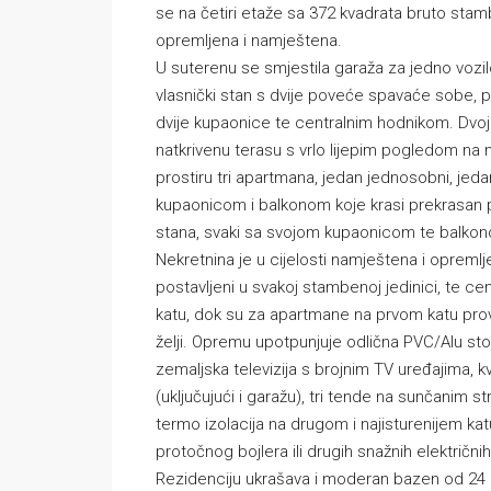
se na četiri etaže sa 372 kvadrata bruto stamb
opremljena i namještena.
U suterenu se smjestila garaža za jedno vozilo
vlasnički stan s dvije poveće spavaće sobe
dvije kupaonice te centralnim hodnikom. Dvoj
natkrivenu terasu s vrlo lijepim pogledom na m
prostiru tri apartmana, jedan jednosobni, jed
kupaonicom i balkonom koje krasi prekrasan
stana, svaki sa svojom kupaonicom te balk
Nekretnina je u cijelosti namještena i opremlj
postavljeni u svakoj stambenoj jedinici, te ce
katu, dok su za apartmane na prvom katu prov
želji. Opremu upotpunjuje odlična PVC/Alu stola
zemaljska televizija s brojnim TV uređajima, k
(uključujući i garažu), tri tende na sunčanim 
termo izolacija na drugom i najisturenijem katu
protočnog bojlera ili drugih snažnih električn
Rezidenciju ukrašava i moderan bazen od 2