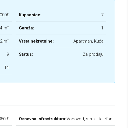
.000€
Kupaonice:
7
94 m²
Garaža:
1
2 m²
Vrsta nekretnine:
Apartman, Kuća
9
Status:
Za prodaju
14
950 €
Osnovna infrastruktura:
Vodovod, struja, telefon