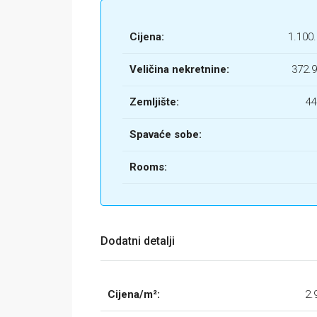
Cijena:
1.100
Veličina nekretnine:
372.
Zemljište:
44
Spavaće sobe:
Rooms:
Dodatni detalji
Cijena/m²:
2.