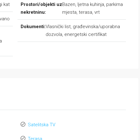
gi kat
Prostori/objekti uz
Bazen, ljetna kuhinja, parkirna
nekretninu:
mjesta, terasa, vrt
avano
Dokumenti:
Vlasnički list, građevinska/uporabna
dozvola, energetski certifikat
a
Satelitska TV
Terasa