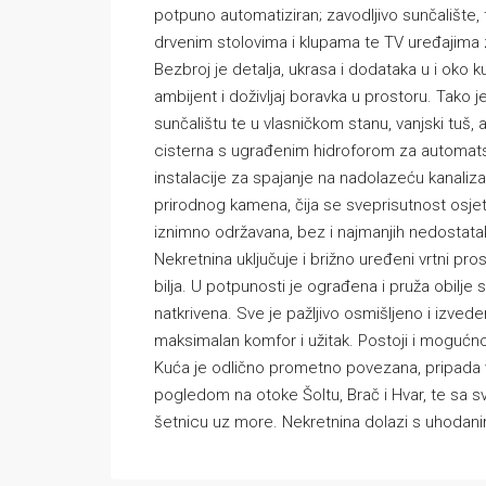
potpuno automatiziran; zavodljivo sunčalište, 
drvenim stolovima i klupama te TV uređajima z
Bezbroj je detalja, ukrasa i dodataka u i oko
ambijent i doživljaj boravka u prostoru. Tako j
sunčalištu te u vlasničkom stanu, vanjski tuš, 
cisterna s ugrađenim hidroforom za automats
instalacije za spajanje na nadolazeću kanaliza
prirodnog kamena, čija se sveprisutnost osjet
iznimno održavana, bez i najmanjih nedostatak
Nekretnina uključuje i brižno uređeni vrtni pr
bilja. U potpunosti je ograđena i pruža obilje
natkrivena. Sve je pažljivo osmišljeno i izved
maksimalan komfor i užitak. Postoji i mogućnos
Kuća je odlično prometno povezana, pripada v
pogledom na otoke Šoltu, Brač i Hvar, te sa sv
šetnicu uz more. Nekretnina dolazi s uhodanim