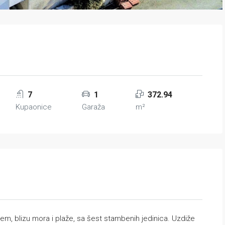
7
1
372.94
Kupaonice
Garaža
m²
m, blizu mora i plaže, sa šest stambenih jedinica. Uzdiže