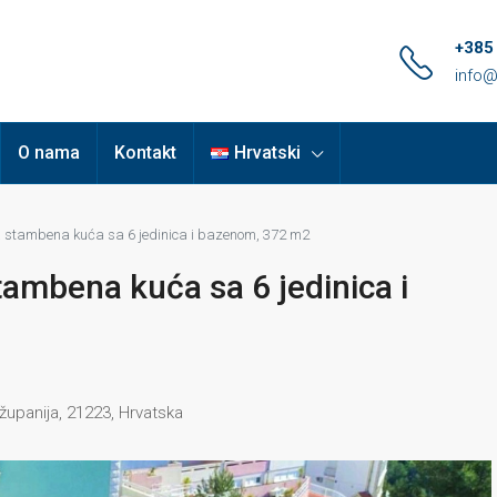
+385
info@
O nama
Kontakt
Hrvatski
a stambena kuća sa 6 jedinica i bazenom, 372 m2
tambena kuća sa 6 jedinica i
županija, 21223, Hrvatska