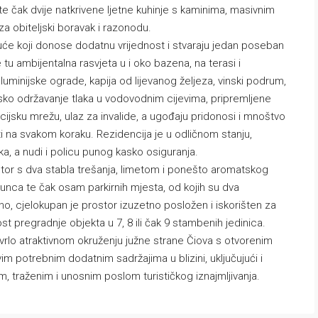
te čak dvije natkrivene ljetne kuhinje s kaminima, masivnim
a obiteljski boravak i razonodu.
 kuće koji donose dodatnu vrijednost i stvaraju jedan poseban
e tu ambijentalna rasvjeta u i oko bazena, na terasi i
aluminijske ograde, kapija od lijevanog željeza, vinski podrum,
ko održavanje tlaka u vodovodnim cijevima, pripremljene
cijsku mrežu, ulaz za invalide, a ugođaju pridonosi i mnoštvo
i na svakom koraku. Rezidencija je u odličnom stanju,
a, a nudi i policu punog kasko osiguranja.
ostor s dva stabla trešanja, limetom i ponešto aromatskog
 sunca te čak osam parkirnih mjesta, od kojih su dva
eno, cjelokupan je prostor izuzetno posložen i iskorišten za
t pregradnje objekta u 7, 8 ili čak 9 stambenih jedinica.
rlo atraktivnom okruženju južne strane Čiova s otvorenim
im potrebnim dodatnim sadržajima u blizini, uključujući i
, traženim i unosnim poslom turističkog iznajmljivanja.