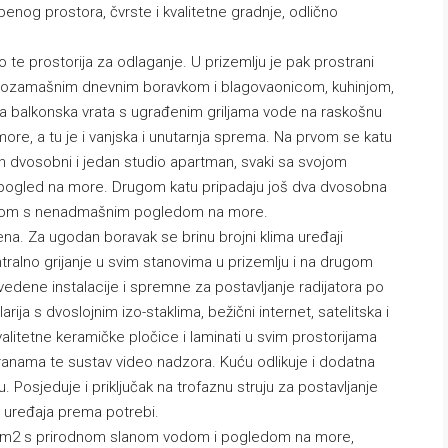
enog prostora, čvrste i kvalitetne gradnje, odlično
 te prostorija za odlaganje. U prizemlju je pak prostrani
, pozamašnim dnevnim boravkom i blagovaonicom, kuhinjom,
a balkonska vrata s ugrađenim griljama vode na raskošnu
ore, a tu je i vanjska i unutarnja sprema. Na prvom se katu
an dvosobni i jedan studio apartman, svaki sa svojom
 pogled na more. Drugom katu pripadaju još dva dvosobna
onom s nenadmašnim pogledom na more.
ena. Za ugodan boravak se brinu brojni klima uređaji
ntralno grijanje u svim stanovima u prizemlju i na drugom
edene instalacije i spremne za postavljanje radijatora po
rija s dvoslojnim izo-staklima, bežični internet, satelitska i
valitetne keramičke pločice i laminati u svim prostorijama
stranama te sustav video nadzora. Kuću odlikuje i dodatna
. Posjeduje i priključak na trofaznu struju za postavljanje
ih uređaja prema potrebi.
4 m2 s prirodnom slanom vodom i pogledom na more,