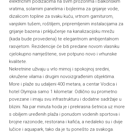
električnim podizačima na svim prozorima i balkonskim
vratima, solarnim panelima i bojlerima za grijanje vode,
dizalicom topline za svaku kuću, vrtnom garniturom,
vanjskim tušem, roštiljem, pripremljenim instalacijama za
grijanje bazena i priključenje na kanalizacijsku mrežu
(kada bude provedena) te elegantnom ambijentalnom
rasvjetom. Rezidencije će biti predane novom vlasniku
cjelokupno namještene, sve potpuno novo i vrhunske
kvalitete.
Nekretnine uživaju u vrlo mirnoj i spokojnoj sredini,
okružene vilama i drugim novoizgrađenim objektima.
More i plaže su udaljeni 400 metara, a centar Vodica i
hotel Olympia samo 1 kilometar. Odlično su prometno
povezane i imaju svu infrastrukturu i dodatne sadržaje u
blizini. Na par minuta hoda je i prekrasna šetnica uz more
s obiljem uređenih plaža i ponudom vodenih sportova i
brojne razonode, restorana i kafića, a nedaleko su i dvije
lučice i aquapark, tako da je tu ponešto za svakoga.