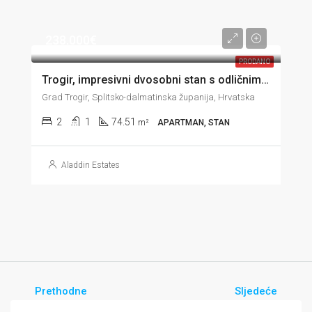
238.000€
PRODANO
Trogir, impresivni dvosobni stan s odličnim pogledom, garažom i vrtom, 74 m2
Grad Trogir, Splitsko-dalmatinska županija, Hrvatska
2
1
74.51
m²
APARTMAN, STAN
Aladdin Estates
Prethodne
Sljedeće