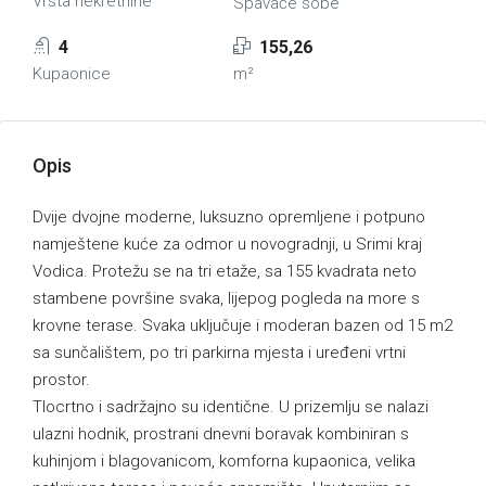
Vrsta nekretnine
Spavaće sobe
4
155,26
Kupaonice
m²
Opis
Dvije dvojne moderne, luksuzno opremljene i potpuno
namještene kuće za odmor u novogradnji, u Srimi kraj
Vodica. Protežu se na tri etaže, sa 155 kvadrata neto
stambene površine svaka, lijepog pogleda na more s
krovne terase. Svaka uključuje i moderan bazen od 15 m2
sa sunčalištem, po tri parkirna mjesta i uređeni vrtni
prostor.
Tlocrtno i sadržajno su identične. U prizemlju se nalazi
ulazni hodnik, prostrani dnevni boravak kombiniran s
kuhinjom i blagovanicom, komforna kupaonica, velika