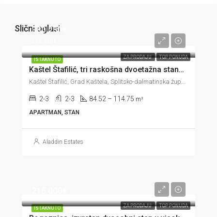
Slični oglasi
380.250€
573.750€
ZA PRODAJU
TOP PONUDA
ISTAKNUTO
Kaštel Štafilić, tri raskošna dvoetažna stana u trećem redu do mora, 84-114 m2
Kaštel Štafilić, Grad Kaštela, Splitsko-dalmatinska županija, 21217, Hrvatska
2-3
2-3
84.52 – 114.75
m²
APARTMAN, STAN
Aladdin Estates
215.000€
ZA PRODAJU
TOP PONUDA
ISTAKNUTO