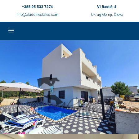
+385 95 533 7274
VI Rastići 4
info@aladdinestates.com
Okrug Gornji, Čiovo