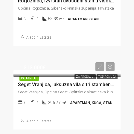
Rogoznica, izvrstan dvosobni stan u visokom prizemlju, 60 m od mora, 63 m2
Općina Rogoznica, Šibensko-kninska županija, Hrvatska
2
1
63.39
m²
APARTMAN, STAN
Aladdin Estates
1.313.000€
ZA PRODAJU
TOP PONUDA
ISTAKNUTO
Seget Vranjica, luksuzna vila s tri stambene jedinice u prvom redu do mora, 296 m2
Seget Vranjica, Općina Seget, Splitsko-dalmatinska županija, Hrvatska
6
4
296.77
m²
APARTMAN, KUĆA, STAN
Aladdin Estates