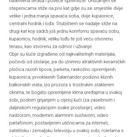
natkrivena terasa i poveće spremište. Unutarnjim se
stepenicama stiže na prvi kat gdje su se smjestile dvije
velike i jedna manja spavaća soba, dvije kupaonice,
centralni hodnik i lođa. Stubištem se nadalje stiže na
drugi kat koji sadrži još jednu komfornu spavaću sobu,
kupaonicu, hodnik, veliku lođu te još veću otvorenu
terasu, kao stvorenu za odmor i uživanje.
Obje su kuće izgrađene od najkvalitetnijih materijala,
počevši od stolarije, pa do iznimno atraktivnih keramičkih
pločica raznih tipova, parketa, raskošno opremljenih
kupaonica, prvoklasnih Salamander podizno kliznih
balkonskih vrata, izo prozora s trostrukim staklenim
oknima, te bogato opremljene klima uređajima u svakoj
sobi, podnim grijanjem u cijeloj kući (za zasebnom i
daljinskom regulacijom svake prostorije), video
nadzorom, modernim alarmnim sustavom, video
parlafonom, postavljenim utičnicama za internet,
satelitsku i zemaljsku televiziju u svakoj sobi, roletama s