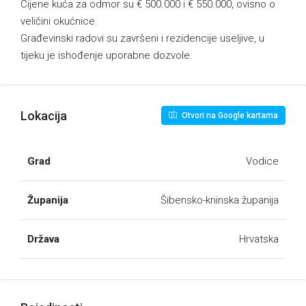
Cijene kuća za odmor su € 500.000 i € 550.000, ovisno o
veličini okućnice.
Građevinski radovi su završeni i rezidencije useljive, u
tijeku je ishođenje uporabne dozvole.
Lokacija
Otvori na Google kartama
Grad
Vodice
Županija
Šibensko-kninska županija
Država
Hrvatska