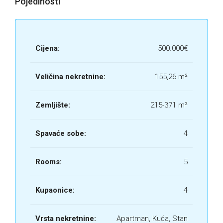
Pojedinosti
Cijena:
500.000€
Veličina nekretnine:
155,26 m²
Zemljište:
215-371 m²
Spavaće sobe:
4
Rooms:
5
Kupaonice:
4
Vrsta nekretnine:
Apartman, Kuća, Stan