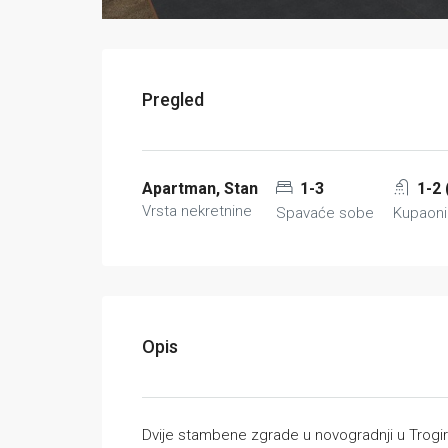
Pregled
Apartman, Stan
1-3
1-2 
Vrsta nekretnine
Spavaće sobe
Kupaon
Opis
Dvije stambene zgrade u novogradnji u Trogiru