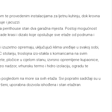
 te provedenim instalacijama za ljetnu kuhinju, dok krovna
je i jacuzzi.
, a penthouse stan dva garažna mjesta. Postoji mogućnost
ade krasi i dizalo koje opslužuje sve etaže od podruma i
 izuzetno opremaju, uključujući klima uređaje u svakoj sobi,
stolariju, troslojna izo-stakla s komaricama na svim
lete, pločice u cijelom stanu, izvrsno opremljene kupaonice,
eo nadzor, vrhunsku termo i hidro izolaciju, ogradu te
im pogledom na more sa svih etaža. Svi popratni sadržaji su u
vršeni, uporabna dozvola ishođena i stan etažiran.