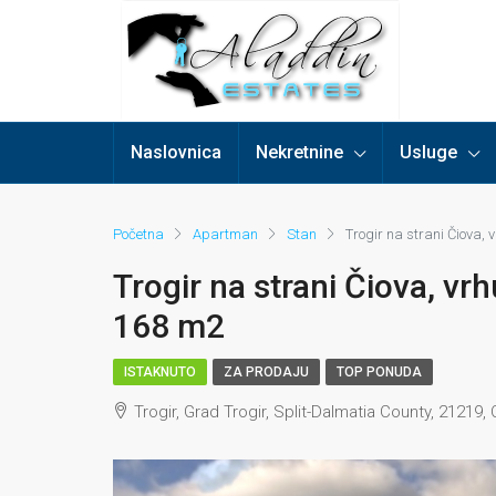
Naslovnica
Nekretnine
Usluge
Početna
Apartman
Stan
Trogir na strani Čiova, 
Trogir na strani Čiova, vr
168 m2
ISTAKNUTO
ZA PRODAJU
TOP PONUDA
Trogir, Grad Trogir, Split-Dalmatia County, 21219, 