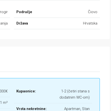
rogir
Područje
Čiovo
anija
Država
Hrvatska
.000€
Kupaonice:
1-2 (četiri stana s
dodatnim WC-om)
61 m²
Vrsta nekretnine:
Apartman, Stan