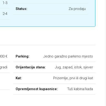
1-3
Status:
Za prodaju
2-4
000 €
Parking:
Jedno garažno parkirno mjesto
gradi
Orijentacija stana:
Jug, zapad, istok, sjever
Kat:
Prizemlje, prvi ili drugi kat
Opremljenost kupaonice:
Tuš kabina/kada