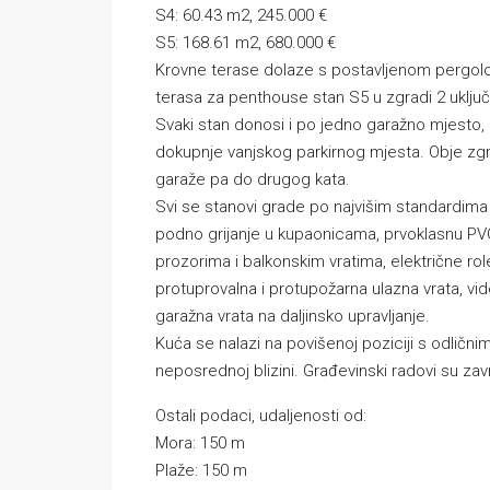
S4: 60.43 m2, 245.000 €
S5: 168.61 m2, 680.000 €
Krovne terase dolaze s postavljenom pergolom
terasa za penthouse stan S5 u zgradi 2 uključu
Svaki stan donosi i po jedno garažno mjesto
dokupnje vanjskog parkirnog mjesta. Obje zgr
garaže pa do drugog kata.
Svi se stanovi grade po najvišim standardima i
podno grijanje u kupaonicama, prvoklasnu PVC 
prozorima i balkonskim vratima, električne ro
protuprovalna i protupožarna ulazna vrata, vid
garažna vrata na daljinsko upravljanje.
Kuća se nalazi na povišenoj poziciji s odličn
neposrednoj blizini. Građevinski radovi su za
Ostali podaci, udaljenosti od:
Mora: 150 m
Plaže: 150 m