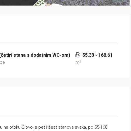
(četiri stana s dodatnim WC-om)
55.33 - 168.61
ice
m²
 na otoku Čiovo, s pet i šest stanova svaka, po 55-168