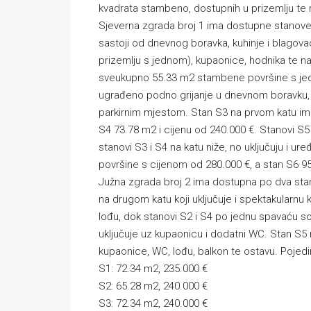
kvadrata stambeno, dostupnih u prizemlju te 
Sjeverna zgrada broj 1 ima dostupne stanove 
sastoji od dnevnog boravka, kuhinje i blagova
prizemlju s jednom), kupaonice, hodnika te na
sveukupno 55.33 m2 stambene površine s je
ugrađeno podno grijanje u dnevnom boravku, ku
parkirnim mjestom. Stan S3 na prvom katu ima
S4 73.78 m2 i cijenu od 240.000 €. Stanovi S5 
stanovi S3 i S4 na katu niže, no uključuju i 
površine s cijenom od 280.000 €, a stan S6 
Južna zgrada broj 2 ima dostupna po dva stan
na drugom katu koji uključuje i spektakularnu
lođu, dok stanovi S2 i S4 po jednu spavaću so
uključuje uz kupaonicu i dodatni WC. Stan S5
kupaonice, WC, lođu, balkon te ostavu. Pojedi
S1: 72.34 m2, 235.000 €
S2: 65.28 m2, 240.000 €
S3: 72.34 m2, 240.000 €