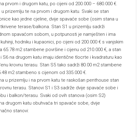
na prvom i drugom katu, po cijeni od 200.000 – 680.000 €.
u prizemlju te na prvom i drugom katu. Svaki se stan
onice kao jedne cjeline, dvije spavaće sobe (osim stana u
tkrivene terase/balkona. Stan S1 u prizemlju sadrži
dnom spavaćom sobom, u potpunosti je namješten i ima
hinji, hodniku i kupaonici, po cijeni od 200.000 € s vanjskim
 65.78 m2 stambene površine i cijenu od 210.000 €, a stan
i S6 na drugom katu imaju identične tlocrte i kvadraturu kao
uređenu krovnu terasu. Stan S5 tako sadrži 80.00 m2 stambene
95.48 m2 stambeno s cijenom od 335.000 €.
a u prizemlju i na prvom katu te raskošan penthouse stan
 krovnu terasu. Stanovi S1 i S3 sadrže dvije spavaće sobe i
bu i balkon/terasu. Svaki od ovih stanova (osim S2)
 na drugom katu obuhvaća tri spavaće sobe, dvije
načno stanovi: