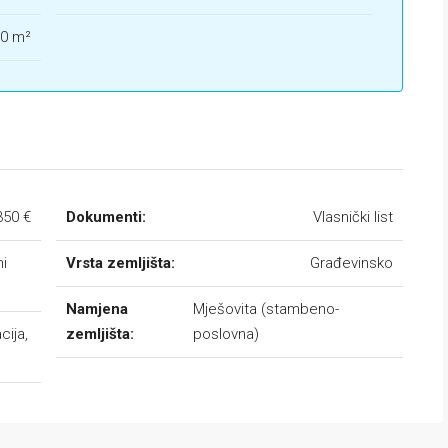
0 m²
350 €
Dokumenti:
Vlasnički list
ni
Vrsta zemljišta:
Građevinsko
Namjena
Mješovita (stambeno-
cija,
zemljišta:
poslovna)