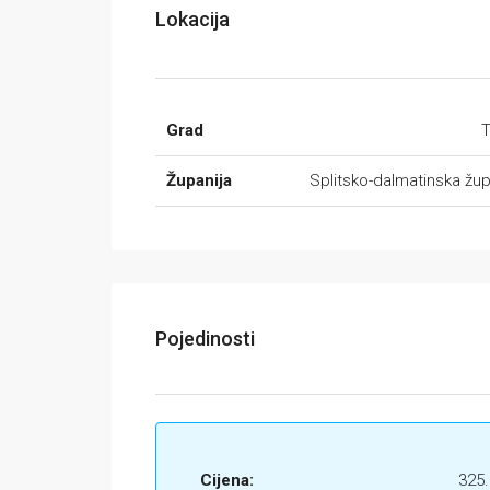
Lokacija
Grad
T
Županija
Splitsko-dalmatinska žup
Pojedinosti
Cijena:
325