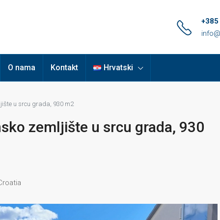
+385
info@
O nama
Kontakt
Hrvatski
ljište u srcu grada, 930 m2
nsko zemljište u srcu grada, 930
Croatia