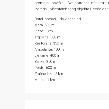
prometnu površinu. Sva potrebna infrastruktura 
izgradnju višestambenog objekta ili veće obit
Ostali podaci, udaljenosti od:
Mora: 500 m
Plaže: 1 km
Trgovine: 300 m
Restorana: 350 m
Ambulante: 400 m
Ljekarne: 400 m
Banke: 350 m
Pošte: 600 m
Zračne luke: 5 km
Marine: 1 km