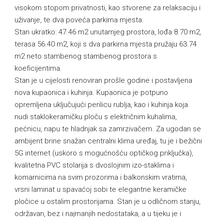
visokom stopom privatnosti, kao stvorene za relaksaciju i
uživanje, te dva poveća parkirna mjesta.
Stan ukratko: 47.46 m2 unutarnjeg prostora, lođa 8.70 m2,
terasa 56.40 m2, koji s dva parkirna mjesta pružaju 63.74
m2 neto stambenog stambenog prostora s
koeficijentima.
Stan je u cijelosti renoviran prošle godine i postavljena
nova kupaonica i kuhinja. Kupaonica je potpuno
opremljena uključujući perilicu rublja, kao i kuhinja koja
nudi staklokeramičku ploču s električnim kuhalima,
pećnicu, napu te hladnjak sa zamrzivačem. Za ugodan se
ambijent brine snažan centralni klima uređaj, tu je i bežični
5G internet (uskoro s mogućnošću optičkog priključka),
kvalitetna PVC stolarija s dvoslojnim izo-staklima i
komarnicima na svim prozorima i balkonskim vratima,
vrsni laminat u spavaćoj sobi te elegantne keramičke
pločice u ostalim prostorijama. Stan je u odličnom stanju,
održavan, bez i najmanjih nedostataka, a u tijeku je i