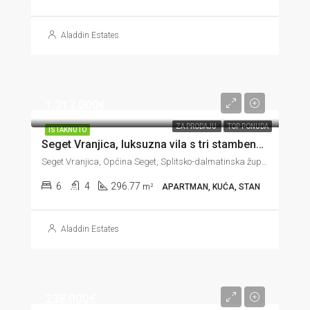
Aladdin Estates
1.313.000€
ZA PRODAJU
TOP PONUDA
ISTAKNUTO
Seget Vranjica, luksuzna vila s tri stambene jedinice u prvom redu do mora, 296 m2
Seget Vranjica, Općina Seget, Splitsko-dalmatinska županija, Hrvatska
6
4
296.77
m²
APARTMAN, KUĆA, STAN
Aladdin Estates
238.000€