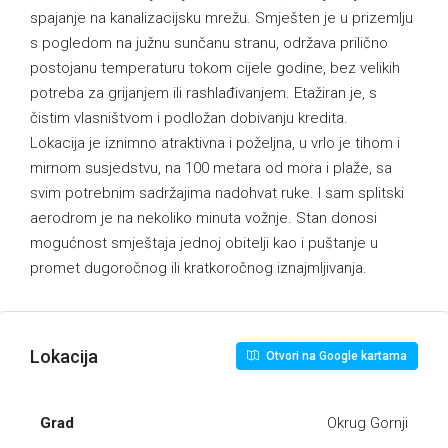
spajanje na kanalizacijsku mrežu. Smješten je u prizemlju
s pogledom na južnu sunčanu stranu, održava prilično
postojanu temperaturu tokom cijele godine, bez velikih
potreba za grijanjem ili rashlađivanjem. Etažiran je, s
čistim vlasništvom i podložan dobivanju kredita.
Lokacija je iznimno atraktivna i poželjna, u vrlo je tihom i
mirnom susjedstvu, na 100 metara od mora i plaže, sa
svim potrebnim sadržajima nadohvat ruke. I sam splitski
aerodrom je na nekoliko minuta vožnje. Stan donosi
mogućnost smještaja jednoj obitelji kao i puštanje u
promet dugoročnog ili kratkoročnog iznajmljivanja.
Lokacija
Otvori na Google kartama
Grad
Okrug Gornji