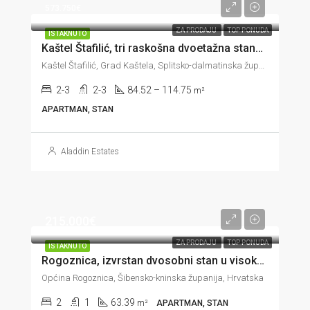
573.750€
ZA PRODAJU
TOP PONUDA
ISTAKNUTO
Kaštel Štafilić, tri raskošna dvoetažna stana u trećem redu do mora, 84-114 m2
Kaštel Štafilić, Grad Kaštela, Splitsko-dalmatinska županija, 21217, Hrvatska
2-3
2-3
84.52 – 114.75
m²
APARTMAN, STAN
Aladdin Estates
215.000€
ZA PRODAJU
TOP PONUDA
ISTAKNUTO
Rogoznica, izvrstan dvosobni stan u visokom prizemlju, 60 m od mora, 63 m2
Općina Rogoznica, Šibensko-kninska županija, Hrvatska
2
1
63.39
m²
APARTMAN, STAN