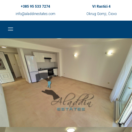
+385 95 533 7274
VI Rastići 4
info@aladdinestates.com
Okrug Gornji, Čiovo