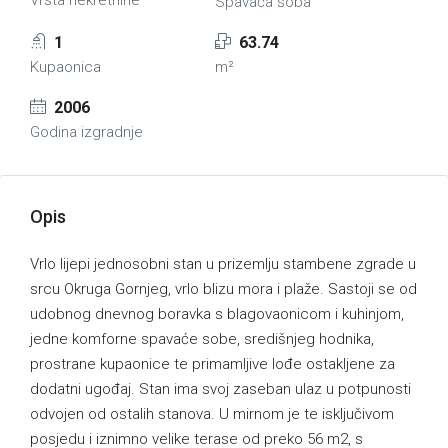
Vrsta nekretnine
Spavaća soba
1
63.74
Kupaonica
m²
2006
Godina izgradnje
Opis
Vrlo lijepi jednosobni stan u prizemlju stambene zgrade u
srcu Okruga Gornjeg, vrlo blizu mora i plaže. Sastoji se od
udobnog dnevnog boravka s blagovaonicom i kuhinjom,
jedne komforne spavaće sobe, središnjeg hodnika,
prostrane kupaonice te primamljive lođe ostakljene za
dodatni ugođaj. Stan ima svoj zaseban ulaz u potpunosti
odvojen od ostalih stanova. U mirnom je te isključivom
posjedu i iznimno velike terase od preko 56 m2, s