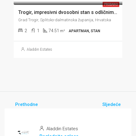
PRODANO
Trogir, impresivni dvosobni stan s odličnim pogledom, garažom i vrtom, 74 m2
Grad Trogir, Splitsko-dalmatinska županija, Hrvatska
2
1
74.51
m²
APARTMAN, STAN
Aladdin Estates
Prethodne
Sljedeće
Aladdin Estates